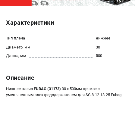
ЭЛЕКТРОСТАНЦИИ
Характеристики
Генераторы бензиновые
Генераторы дизельные
Генераторы инверторные
Тип плеча
нижнее
Генераторы сварочные
Диаметр, мм
30
Длина, мм
500
ПОЛЕЗНЫЕ СТАТЬИ
Как выбрать краскопульт?
Описание
Как выбрать мотопомпу?
Как выбрать бензопилу?
Нижнее плечо
FUBAG (31173)
30 х 500мм прямое с
Как выбрать компрессор?
уменьшенным электрододержателем для SG 8-12-18-25 Fubag
Как правильно выбрать генератор?
Как выбрать сварочный аппарат?
СВАРОЧНЫЕ АППАРАТЫ
Аппараты контактной сварки