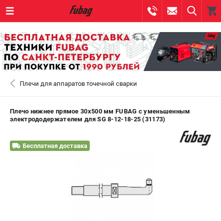
0 
₽
САНКТ-ПЕТЕРБУРГ
Плечи для аппаратов точечной сварки
+7 (812) 317-60-57
- ЗАКАЗ ИЗДЕЛИЙ
+7 (8112) 59-10-67
- ЗАКАЗ ЗАПЧАСТЕЙ
Плечо нижнее прямое 30х500 мм FUBAG c уменьшенным
электрододержателем для SG 8-12-18-25 (31173)
ЗАКАЗАТЬ ЗАПЧАСТЬ
Бесплатная доставка
ВХОД ИЛИ РЕГИСТРАЦИЯ
КАТАЛОГ
АКЦИИ