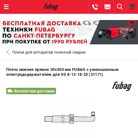
0 
₽
САНКТ-ПЕТЕРБУРГ
Плечи для аппаратов точечной сварки
+7 (812) 317-60-57
- ЗАКАЗ ИЗДЕЛИЙ
+7 (8112) 59-10-67
- ЗАКАЗ ЗАПЧАСТЕЙ
Плечо нижнее прямое 30х300 мм FUBAG c уменьшенным
электрододержателем для SG 8-12-18-25 (31171)
ЗАКАЗАТЬ ЗАПЧАСТЬ
Бесплатная доставка
ВХОД ИЛИ РЕГИСТРАЦИЯ
КАТАЛОГ
АКЦИИ