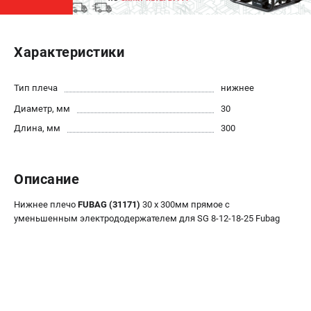
ЭЛЕКТРОСТАНЦИИ
Характеристики
Генераторы бензиновые
Генераторы дизельные
Генераторы инверторные
Тип плеча
нижнее
Генераторы сварочные
Диаметр, мм
30
Длина, мм
300
ПОЛЕЗНЫЕ СТАТЬИ
Как выбрать краскопульт?
Описание
Как выбрать мотопомпу?
Как выбрать бензопилу?
Нижнее плечо
FUBAG (31171)
30 х 300мм прямое с
Как выбрать компрессор?
уменьшенным электрододержателем для SG 8-12-18-25 Fubag
Как правильно выбрать генератор?
Как выбрать сварочный аппарат?
СВАРОЧНЫЕ АППАРАТЫ
Аппараты контактной сварки