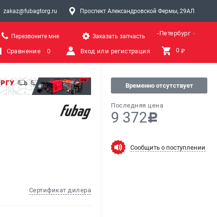
zakaz@fubagtorg.ru
Проспект Александровской Фермы, 29АЛ
Санкт-Петербург
Перезвоните мне
Заказать запчасть
0 
Сравнение
0
Вход или регистрация
₽
Временно отсутствует
Последняя цена
9 372
c
Сообщить о поступлении
Сертификат дилера