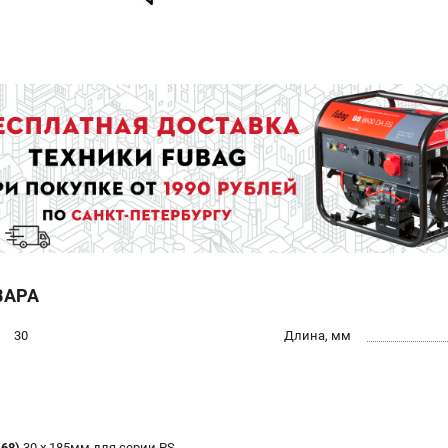
ВАРА
30
Длина, мм
68)
30 х 185мм для серии PS