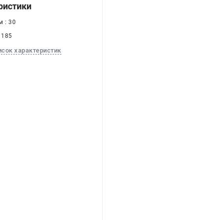
ристики
 : 30
 185
исок характеристик