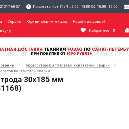
2) 317-60-57
Прием звонков: Пн-Пт: 9:00 - 18:00 Сб: 10:00 - 16:00
а
Сервис
Юридическим лицам
Нашли дешевле?
Избранное
0
дование
Аксессуары к аппаратам контактной сварки
аратов контактной сварки
трода 30х185 мм
31168)