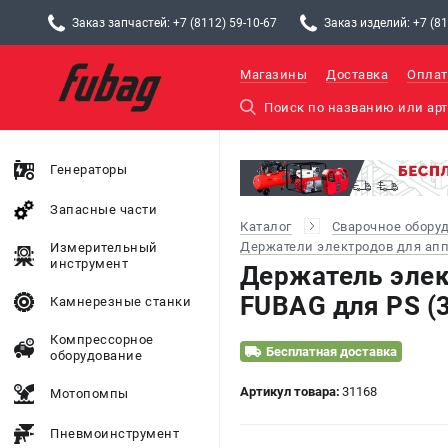
Заказ запчастей: +7 (8112) 59-10-67
Заказ изделий: +7 (81
Магазины
Доставка
Оплат
Генераторы
Запасные части
Каталог
Сварочное обору
Держатели электродов для апп
Измерительный
инструмент
Держатель элек
FUBAG для PS (
Камнерезные станки
Компрессорное
Бесплатная доставка
оборудование
Артикул товара:
31168
Мотопомпы
Пневмоинструмент