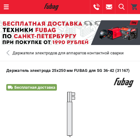
0 
₽
САНКТ-ПЕТЕРБУРГ
Держатели электродов для аппаратов контактной сварки
+7 (812) 317-60-57
- ЗАКАЗ ИЗДЕЛИЙ
+7 (8112) 59-10-67
- ЗАКАЗ ЗАПЧАСТЕЙ
Держатель электрода 25х250 мм FUBAG для SG 36-42 (31167)
ЗАКАЗАТЬ ЗАПЧАСТЬ
Бесплатная доставка
ВХОД ИЛИ РЕГИСТРАЦИЯ
КАТАЛОГ
АКЦИИ