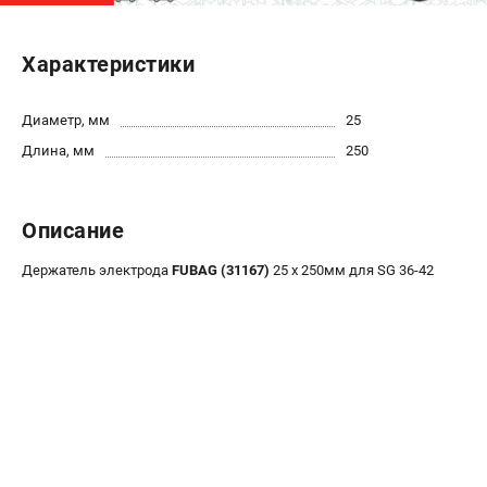
ЭЛЕКТРОСТАНЦИИ
Характеристики
Генераторы бензиновые
Генераторы дизельные
Диаметр, мм
25
Генераторы инверторные
Длина, мм
250
Генераторы сварочные
ПОЛЕЗНЫЕ СТАТЬИ
Описание
Как выбрать краскопульт?
Держатель электрода
FUBAG (31167)
25 х 250мм для SG 36-42
Как выбрать мотопомпу?
Как выбрать бензопилу?
Как выбрать компрессор?
Как правильно выбрать генератор?
Как выбрать сварочный аппарат?
СВАРОЧНЫЕ АППАРАТЫ
Аппараты контактной сварки