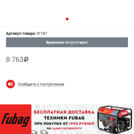
СРАВНЕНИЕ
(
0
)
ИЗБРАННОЕ
(
0
)
Артикул товара:
31167
МАГАЗИНЫ
Временно отсутствует
СЕРВИС
8 763
c
ПОДДЕРЖКА
Сервисный центр
Как нас найти
Сообщить о поступлении
ИНФОРМАЦИЯ
Юридическая информация
О бренде
Пользовательское соглашение
Способы оплаты