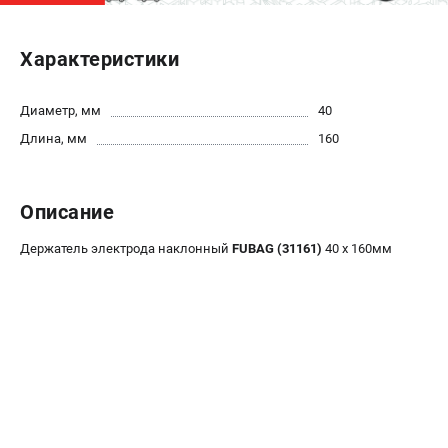
ЭЛЕКТРОСТАНЦИИ
Характеристики
Генераторы бензиновые
Генераторы дизельные
Диаметр, мм
40
Генераторы инверторные
Длина, мм
160
Генераторы сварочные
ПОЛЕЗНЫЕ СТАТЬИ
Описание
Как выбрать краскопульт?
Держатель электрода наклонный
FUBAG (31161)
40 х 160мм
Как выбрать мотопомпу?
Как выбрать бензопилу?
Как выбрать компрессор?
Как правильно выбрать генератор?
Как выбрать сварочный аппарат?
СВАРОЧНЫЕ АППАРАТЫ
Аппараты контактной сварки