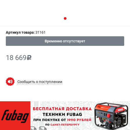
СРАВНЕНИЕ
(
0
)
ИЗБРАННОЕ
(
0
)
Артикул товара:
31161
МАГАЗИНЫ
Временно отсутствует
СЕРВИС
18 669
c
ПОДДЕРЖКА
Сервисный центр
Как нас найти
Сообщить о поступлении
ИНФОРМАЦИЯ
Юридическая информация
О бренде
Пользовательское соглашение
Способы оплаты