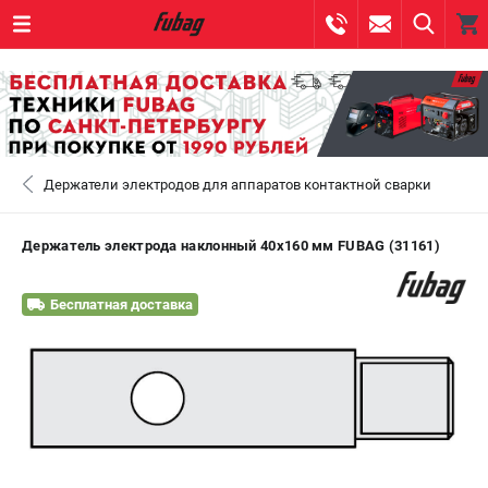
0 
₽
САНКТ-ПЕТЕРБУРГ
Держатели электродов для аппаратов контактной сварки
+7 (812) 317-60-57
- ЗАКАЗ ИЗДЕЛИЙ
+7 (8112) 59-10-67
- ЗАКАЗ ЗАПЧАСТЕЙ
Держатель электрода наклонный 40х160 мм FUBAG (31161)
ЗАКАЗАТЬ ЗАПЧАСТЬ
Бесплатная доставка
ВХОД ИЛИ РЕГИСТРАЦИЯ
КАТАЛОГ
АКЦИИ