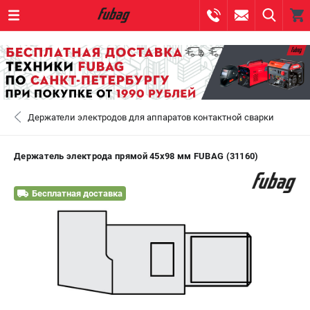
0 
₽
САНКТ-ПЕТЕРБУРГ
Держатели электродов для аппаратов контактной сварки
+7 (812) 317-60-57
- ЗАКАЗ ИЗДЕЛИЙ
+7 (8112) 59-10-67
- ЗАКАЗ ЗАПЧАСТЕЙ
Держатель электрода прямой 45х98 мм FUBAG (31160)
ЗАКАЗАТЬ ЗАПЧАСТЬ
Бесплатная доставка
ВХОД ИЛИ РЕГИСТРАЦИЯ
КАТАЛОГ
АКЦИИ