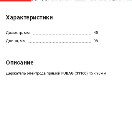
ЭЛЕКТРОСТАНЦИИ
Характеристики
Генераторы бензиновые
Генераторы дизельные
Диаметр, мм
45
Генераторы инверторные
Длина, мм
98
Генераторы сварочные
ПОЛЕЗНЫЕ СТАТЬИ
Описание
Как выбрать краскопульт?
Держатель электрода прямой
FUBAG (31160)
45 х 98мм
Как выбрать мотопомпу?
Как выбрать бензопилу?
Как выбрать компрессор?
Как правильно выбрать генератор?
Как выбрать сварочный аппарат?
СВАРОЧНЫЕ АППАРАТЫ
Аппараты контактной сварки