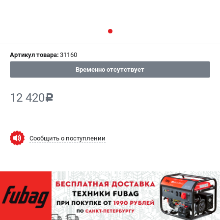
СРАВНЕНИЕ
(
0
)
ИЗБРАННОЕ
(
0
)
Артикул товара:
31160
МАГАЗИНЫ
Временно отсутствует
СЕРВИС
12 420
c
ПОДДЕРЖКА
Сервисный центр
Как нас найти
Сообщить о поступлении
ИНФОРМАЦИЯ
Юридическая информация
О бренде
Пользовательское соглашение
Способы оплаты