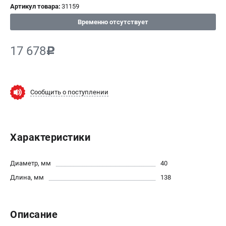
Артикул товара:
31159
СРАВНЕНИЕ
(
0
)
Временно отсутствует
ИЗБРАННОЕ
(
0
)
17 678
c
МАГАЗИНЫ
СЕРВИС
Сообщить о поступлении
ПОДДЕРЖКА
Сервисный центр
Характеристики
ИНФОРМАЦИЯ
Диаметр, мм
40
Юридическая информация
Длина, мм
138
О бренде
Пользовательское соглашение
Способы оплаты
Описание