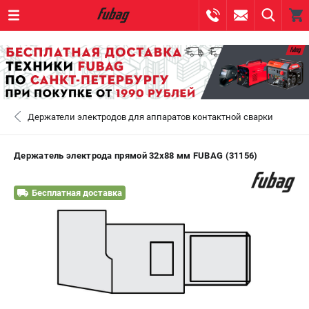
0 
₽
САНКТ-ПЕТЕРБУРГ
Держатели электродов для аппаратов контактной сварки
+7 (812) 317-60-57
- ЗАКАЗ ИЗДЕЛИЙ
+7 (8112) 59-10-67
- ЗАКАЗ ЗАПЧАСТЕЙ
Держатель электрода прямой 32х88 мм FUBAG (31156)
ЗАКАЗАТЬ ЗАПЧАСТЬ
Бесплатная доставка
ВХОД ИЛИ РЕГИСТРАЦИЯ
КАТАЛОГ
АКЦИИ