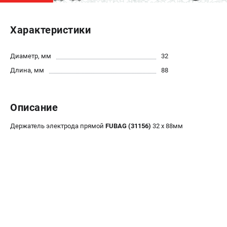
ЭЛЕКТРОСТАНЦИИ
Характеристики
Генераторы бензиновые
Генераторы дизельные
Диаметр, мм
32
Генераторы инверторные
Длина, мм
88
Генераторы сварочные
ПОЛЕЗНЫЕ СТАТЬИ
Описание
Как выбрать краскопульт?
Держатель электрода прямой
FUBAG (31156)
32 х 88мм
Как выбрать мотопомпу?
Как выбрать бензопилу?
Как выбрать компрессор?
Как правильно выбрать генератор?
Как выбрать сварочный аппарат?
СВАРОЧНЫЕ АППАРАТЫ
Аппараты контактной сварки