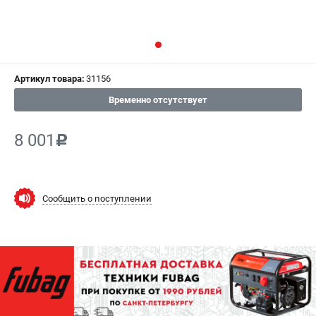
СРАВНЕНИЕ
(
0
)
ИЗБРАННОЕ
(
0
)
Артикул товара:
31156
МАГАЗИНЫ
Временно отсутствует
СЕРВИС
8 001
c
ПОДДЕРЖКА
Сервисный центр
Как нас найти
Сообщить о поступлении
ИНФОРМАЦИЯ
Юридическая информация
О бренде
Пользовательское соглашение
Способы оплаты