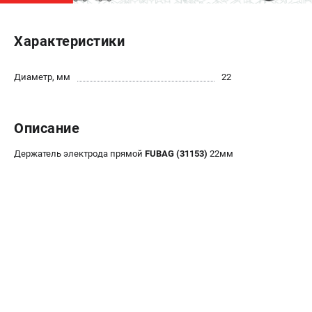
ЭЛЕКТРОСТАНЦИИ
Характеристики
Генераторы бензиновые
Генераторы дизельные
Диаметр, мм
22
Генераторы инверторные
Генераторы сварочные
Описание
ПОЛЕЗНЫЕ СТАТЬИ
Держатель электрода прямой
FUBAG (31153)
22мм
Как выбрать краскопульт?
Как выбрать мотопомпу?
Как выбрать бензопилу?
Как выбрать компрессор?
Как правильно выбрать генератор?
Как выбрать сварочный аппарат?
СВАРОЧНЫЕ АППАРАТЫ
Аппараты контактной сварки