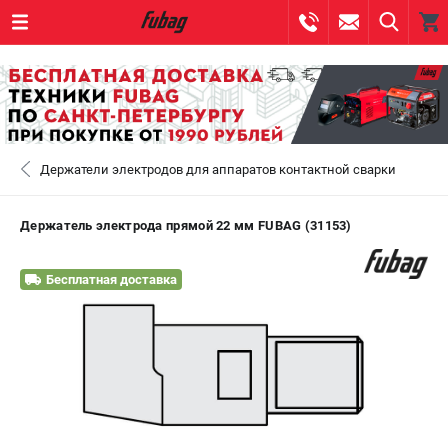
0 
₽
САНКТ-ПЕТЕРБУРГ
Держатели электродов для аппаратов контактной сварки
+7 (812) 317-60-57
- ЗАКАЗ ИЗДЕЛИЙ
+7 (8112) 59-10-67
- ЗАКАЗ ЗАПЧАСТЕЙ
Держатель электрода прямой 22 мм FUBAG (31153)
ЗАКАЗАТЬ ЗАПЧАСТЬ
Бесплатная доставка
ВХОД ИЛИ РЕГИСТРАЦИЯ
КАТАЛОГ
АКЦИИ