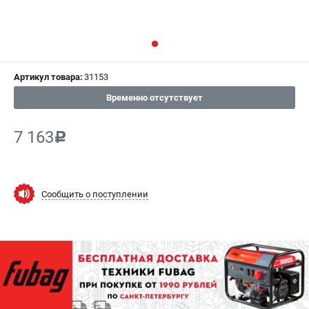
СРАВНЕНИЕ
(
0
)
ИЗБРАННОЕ
(
0
)
Артикул товара:
31153
МАГАЗИНЫ
Временно отсутствует
СЕРВИС
7 163
c
ПОДДЕРЖКА
Сервисный центр
Как нас найти
Сообщить о поступлении
ИНФОРМАЦИЯ
Юридическая информация
О бренде
Пользовательское соглашение
Способы оплаты