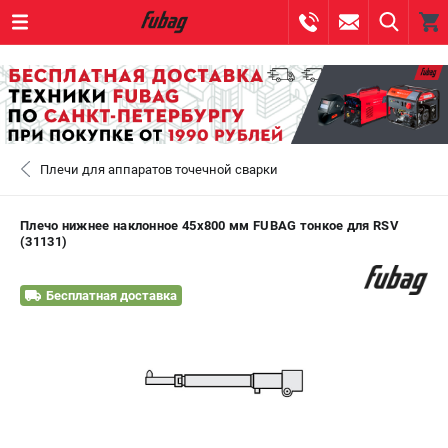
0 
₽
САНКТ-ПЕТЕРБУРГ
Плечи для аппаратов точечной сварки
+7 (812) 317-60-57
- ЗАКАЗ ИЗДЕЛИЙ
+7 (8112) 59-10-67
- ЗАКАЗ ЗАПЧАСТЕЙ
Плечо нижнее наклонное 45х800 мм FUBAG тонкое для RSV
(31131)
ЗАКАЗАТЬ ЗАПЧАСТЬ
Бесплатная доставка
ВХОД ИЛИ РЕГИСТРАЦИЯ
КАТАЛОГ
АКЦИИ