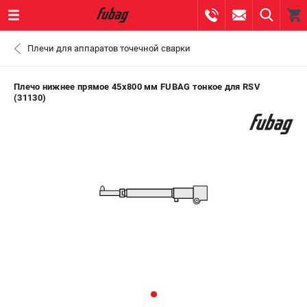
0 
Плечи для аппаратов точечной сварки
₽
ПОМОНА
Плечо нижнее прямое 45х800 мм FUBAG тонкое для RSV
(31130)
+7 (800) 550-70-46
- ЗАКАЗ ИЗДЕЛИЙ
+7 (8112) 59-10-67
- ЗАКАЗ ЗАПЧАСТЕЙ
ЗАКАЗАТЬ ЗАПЧАСТЬ
ВХОД ИЛИ РЕГИСТРАЦИЯ
КАТАЛОГ
АКЦИИ