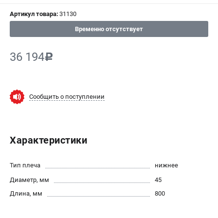
СРАВНЕНИЕ
(
0
)
Артикул товара:
31130
Временно отсутствует
ИЗБРАННОЕ
(
0
)
36 194
c
МАГАЗИНЫ
СЕРВИС
Сообщить о поступлении
ПОДДЕРЖКА
Сервисный центр
Характеристики
ИНФОРМАЦИЯ
Юридическая информация
Тип плеча
нижнее
О бренде
Диаметр, мм
45
Пользовательское соглашение
Длина, мм
800
Способы оплаты