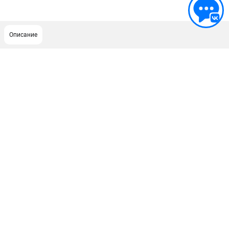
Описание
ПОДДЕРЖКА
Сервисный центр
ИНФОРМАЦИЯ
Юридическая информация
О бренде
Пользовательское соглашение
Способы оплаты