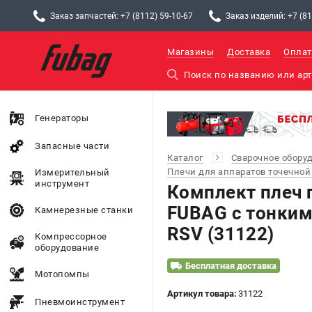
Заказ запчастей: +7 (8112) 59-10-67
Заказ изделий: +7 (81
Магазины
Доставка
Оплат
Генераторы
Запасные части
Каталог
Сварочное обору
Плечи для аппаратов точечной
Измерительный
инструмент
Комплект плеч
FUBAG c тонки
Камнерезные станки
RSV (31122)
Компрессорное
оборудование
Бесплатная доставка
Мотопомпы
Артикул товара:
31122
Пневмоинструмент