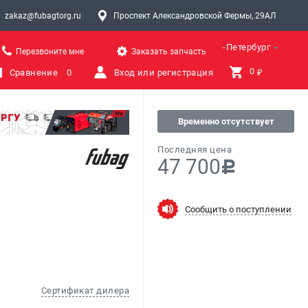
zakaz@fubagtorg.ru
Проспект Александровской Фермы, 29АЛ
Санкт-Петербург
Перезвоните мне
Заказать запчасть
0 
Сравнение
0
Вход или регистрация
₽
Временно отсутствует
Последняя цена
47 700
c
Сообщить о поступлении
Сертификат дилера