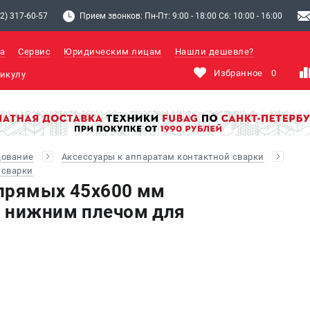
2) 317-60-57
Прием звонков: Пн-Пт: 9:00 - 18:00 Сб: 10:00 - 16:00
а
Сервис
Юридическим лицам
Нашли дешевле?
Избранное
0
дование
Аксессуары к аппаратам контактной сварки
 сварки
 прямых 45х600 мм
м нижним плечом для