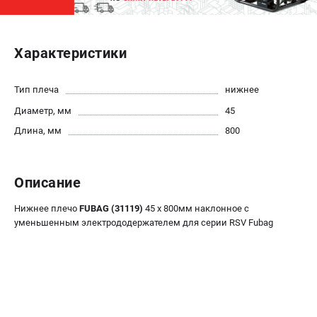
ЭЛЕКТРОСТАНЦИИ
Характеристики
Генераторы бензиновые
Генераторы дизельные
Генераторы инверторные
Тип плеча
нижнее
Генераторы сварочные
Диаметр, мм
45
Длина, мм
800
ПОЛЕЗНЫЕ СТАТЬИ
Как выбрать краскопульт?
Описание
Как выбрать мотопомпу?
Как выбрать бензопилу?
Нижнее плечо
FUBAG (31119)
45 х 800мм наклонное c
Как выбрать компрессор?
уменьшенным электрододержателем для серии RSV Fubag
Как правильно выбрать генератор?
Как выбрать сварочный аппарат?
СВАРОЧНЫЕ АППАРАТЫ
Аппараты контактной сварки