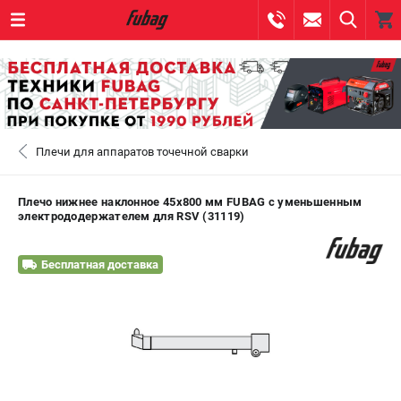
0 
₽
САНКТ-ПЕТЕРБУРГ
Плечи для аппаратов точечной сварки
+7 (812) 317-60-57
- ЗАКАЗ ИЗДЕЛИЙ
+7 (8112) 59-10-67
- ЗАКАЗ ЗАПЧАСТЕЙ
Плечо нижнее наклонное 45х800 мм FUBAG c уменьшенным
электрододержателем для RSV (31119)
ЗАКАЗАТЬ ЗАПЧАСТЬ
Бесплатная доставка
ВХОД ИЛИ РЕГИСТРАЦИЯ
КАТАЛОГ
АКЦИИ