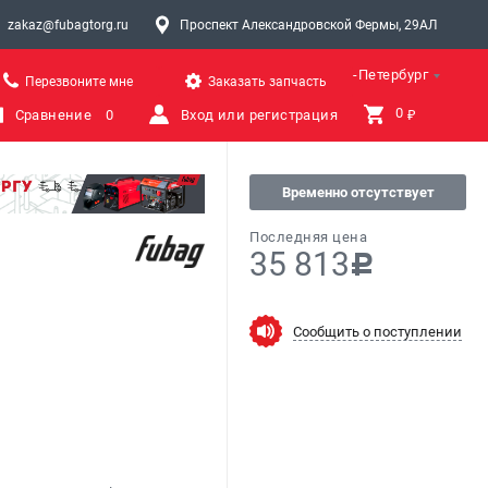
zakaz@fubagtorg.ru
Проспект Александровской Фермы, 29АЛ
Санкт-Петербург
Перезвоните мне
Заказать запчасть
0 
Сравнение
0
Вход или регистрация
₽
Временно отсутствует
Последняя цена
35 813
c
Сообщить о поступлении