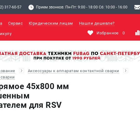
2) 317-60-57
Прием звонков: Пн-Пт: 9:00 - 18:00 Сб: 10:00 - 16:00
а
Сервис
Юридическим лицам
Нашли дешевле?
Избранное
0
дование
Аксессуары к аппаратам контактной сварки
 сварки
рямое 45х800 мм
шенным
ателем для RSV