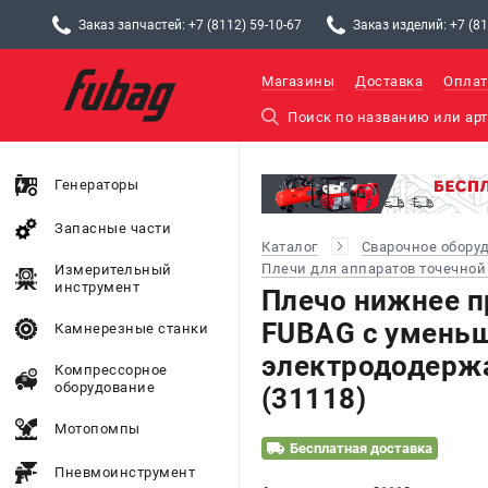
Заказ запчастей: +7 (8112) 59-10-67
Заказ изделий: +7 (81
Магазины
Доставка
Оплат
Генераторы
Запасные части
Каталог
Сварочное обору
Плечи для аппаратов точечной
Измерительный
инструмент
Плечо нижнее п
FUBAG c умень
Камнерезные станки
электрододерж
Компрессорное
оборудование
(31118)
Мотопомпы
Бесплатная доставка
Пневмоинструмент