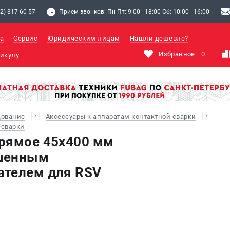
2) 317-60-57
Прием звонков: Пн-Пт: 9:00 - 18:00 Сб: 10:00 - 16:00
а
Сервис
Юридическим лицам
Нашли дешевле?
Избранное
0
дование
Аксессуары к аппаратам контактной сварки
 сварки
рямое 45х400 мм
шенным
ателем для RSV