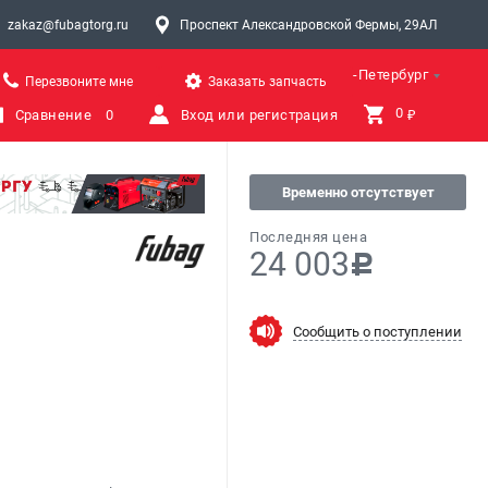
zakaz@fubagtorg.ru
Проспект Александровской Фермы, 29АЛ
Санкт-Петербург
Перезвоните мне
Заказать запчасть
0 
Сравнение
0
Вход или регистрация
₽
Временно отсутствует
Последняя цена
24 003
c
Сообщить о поступлении