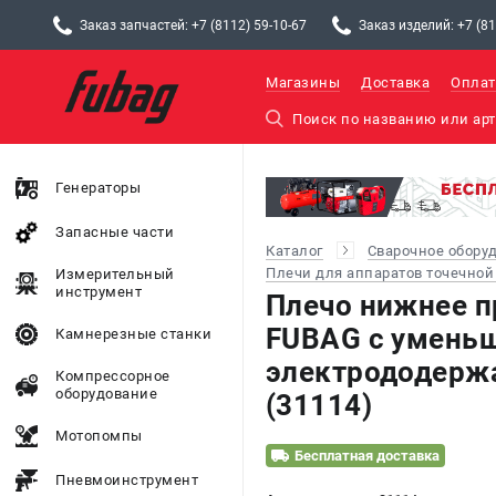
Заказ запчастей: +7 (8112) 59-10-67
Заказ изделий: +7 (81
Магазины
Доставка
Оплат
Генераторы
Запасные части
Каталог
Сварочное обору
Плечи для аппаратов точечной
Измерительный
инструмент
Плечо нижнее п
FUBAG c умень
Камнерезные станки
электрододерж
Компрессорное
оборудование
(31114)
Мотопомпы
Бесплатная доставка
Пневмоинструмент