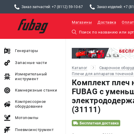
Заказ запчастей: +7 (8112) 59-10-67
Заказ изделий: +7 (81
Магазины
Доставка
Оплат
Генераторы
Запасные части
Каталог
Сварочное обору
Плечи для аппаратов точечной
Измерительный
инструмент
Комплект плеч 
FUBAG c умень
Камнерезные станки
электрододерж
Компрессорное
оборудование
(31111)
Мотопомпы
Бесплатная доставка
Пневмоинструмент