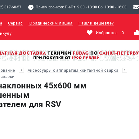
2) 317-60-57
Прием звонков: Пн-Пт: 9:00 - 18:00 Сб: 10:00 - 16:00
а
Сервис
Юридическим лицам
Нашли дешевле?
Избранное
0
дование
Аксессуары к аппаратам контактной сварки
 сварки
наклонных 45х600 мм
шенным
ателем для RSV