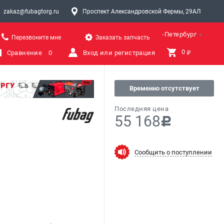
zakaz@fubagtorg.ru
Проспект Александровской Фермы, 29АЛ
Санкт-Петербург
Перезвоните мне
Заказать запчасть
0 
Сравнение
0
Вход или регистрация
₽
Временно отсутствует
Последняя цена
55 168
c
Сообщить о поступлении