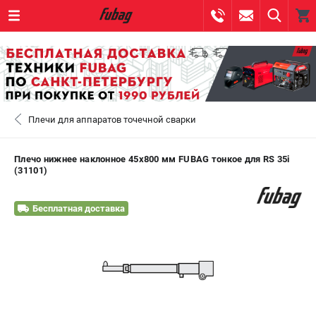
0 
₽
САНКТ-ПЕТЕРБУРГ
Плечи для аппаратов точечной сварки
+7 (812) 317-60-57
- ЗАКАЗ ИЗДЕЛИЙ
+7 (8112) 59-10-67
- ЗАКАЗ ЗАПЧАСТЕЙ
Плечо нижнее наклонное 45х800 мм FUBAG тонкое для RS 35i
(31101)
ЗАКАЗАТЬ ЗАПЧАСТЬ
Бесплатная доставка
ВХОД ИЛИ РЕГИСТРАЦИЯ
КАТАЛОГ
АКЦИИ