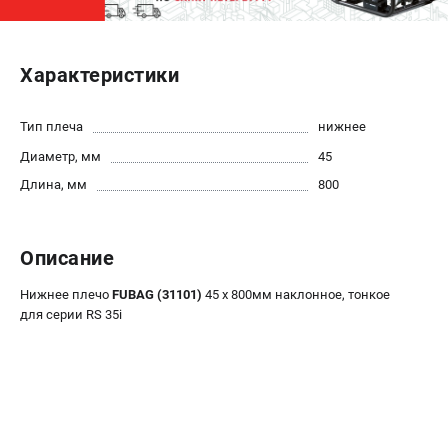
ЭЛЕКТРОСТАНЦИИ
Характеристики
Генераторы бензиновые
Генераторы дизельные
Генераторы инверторные
Тип плеча
нижнее
Генераторы сварочные
Диаметр, мм
45
Длина, мм
800
ПОЛЕЗНЫЕ СТАТЬИ
Как выбрать краскопульт?
Описание
Как выбрать мотопомпу?
Как выбрать бензопилу?
Нижнее плечо
FUBAG (31101)
45 х 800мм наклонное, тонкое
Как выбрать компрессор?
для серии RS 35i
Как правильно выбрать генератор?
Как выбрать сварочный аппарат?
СВАРОЧНЫЕ АППАРАТЫ
Аппараты контактной сварки