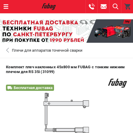
0 
₽
САНКТ-ПЕТЕРБУРГ
Плечи для аппаратов точечной сварки
+7 (812) 317-60-57
- ЗАКАЗ ИЗДЕЛИЙ
+7 (8112) 59-10-67
- ЗАКАЗ ЗАПЧАСТЕЙ
Комплект плеч наклонных 45х800 мм FUBAG c тонким нижним
плечом для RS 35i (31099)
ЗАКАЗАТЬ ЗАПЧАСТЬ
Бесплатная доставка
ВХОД ИЛИ РЕГИСТРАЦИЯ
КАТАЛОГ
АКЦИИ