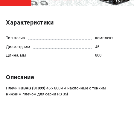
ЭЛЕКТРОСТАНЦИИ
Характеристики
Генераторы бензиновые
Генераторы дизельные
Генераторы инверторные
Тип плеча
комплект
Генераторы сварочные
Диаметр, мм
45
Длина, мм
800
ПОЛЕЗНЫЕ СТАТЬИ
Как выбрать краскопульт?
Описание
Как выбрать мотопомпу?
Как выбрать бензопилу?
Плечи
FUBAG (31099)
45 х 800мм наклонные c тонким
Как выбрать компрессор?
нижним плечом для серии RS 35i
Как правильно выбрать генератор?
Как выбрать сварочный аппарат?
СВАРОЧНЫЕ АППАРАТЫ
Аппараты контактной сварки