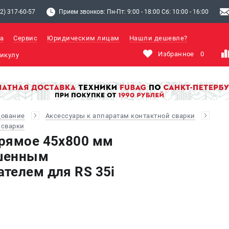
2) 317-60-57
Прием звонков: Пн-Пт: 9:00 - 18:00 Сб: 10:00 - 16:00
а
Сервис
Юридическим лицам
Нашли дешевле?
Избранное
0
дование
Аксессуары к аппаратам контактной сварки
 сварки
рямое 45х800 мм
шенным
телем для RS 35i