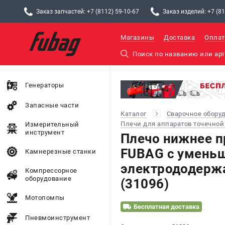
Заказ запчастей: +7 (8112) 59-10-67
Заказ изделий: +7 (81
Магазины
Доставка
Оплат
Генераторы
Запасные части
Каталог
Сварочное обору
Плечи для аппаратов точечной
Измерительный
инструмент
Плечо нижнее п
FUBAG c умень
Камнерезные станки
электрододержа
Компрессорное
оборудование
(31096)
Мотопомпы
Бесплатная доставка
Пневмоинструмент