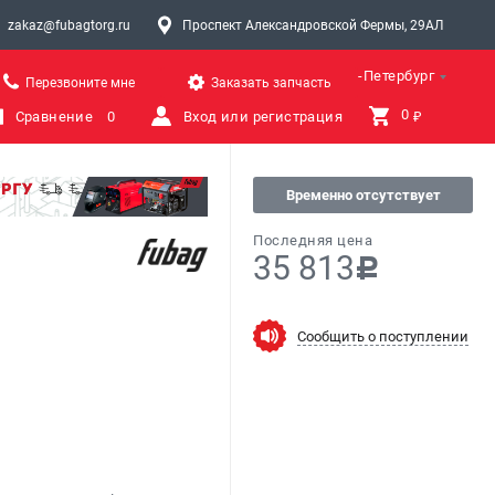
zakaz@fubagtorg.ru
Проспект Александровской Фермы, 29АЛ
Санкт-Петербург
Перезвоните мне
Заказать запчасть
0 
Сравнение
0
Вход или регистрация
₽
Временно отсутствует
Последняя цена
35 813
c
Сообщить о поступлении