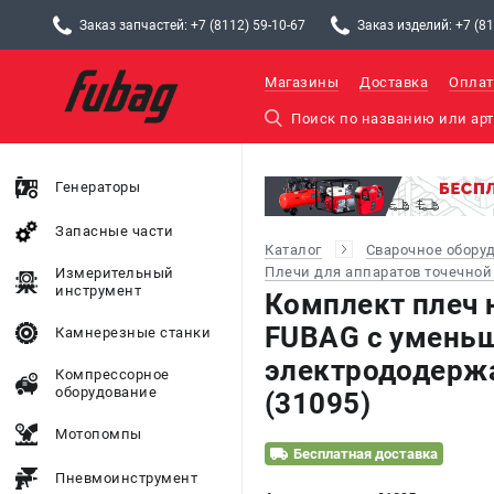
Заказ запчастей: +7 (8112) 59-10-67
Заказ изделий: +7 (81
Магазины
Доставка
Оплат
Генераторы
Запасные части
Каталог
Сварочное обору
Плечи для аппаратов точечной
Измерительный
инструмент
Комплект плеч 
FUBAG c умень
Камнерезные станки
электрододержа
Компрессорное
оборудование
(31095)
Мотопомпы
Бесплатная доставка
Пневмоинструмент