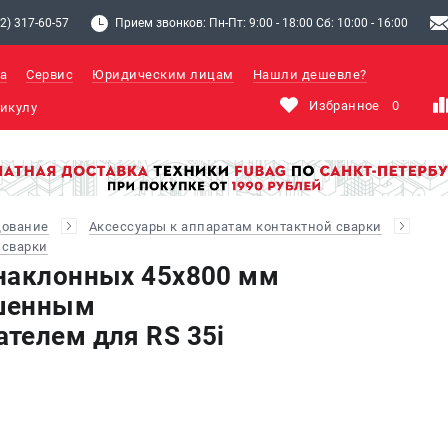
2) 317-60-57
Прием звонков: Пн-Пт: 9:00 - 18:00 Сб: 10:00 - 16:00
а
Сервис
Юридическим лицам
Нашли дешевле?
Избранное
0
дование
Аксессуары к аппаратам контактной сварки
 сварки
наклонных 45х800 мм
шенным
телем для RS 35i