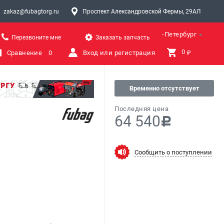
zakaz@fubagtorg.ru
Проспект Александровской Фермы, 29АЛ
Санкт-Петербург
Перезвоните мне
Заказать запчасть
0 
Сравнение
0
Вход или регистрация
₽
Временно отсутствует
Последняя цена
64 540
c
Сообщить о поступлении