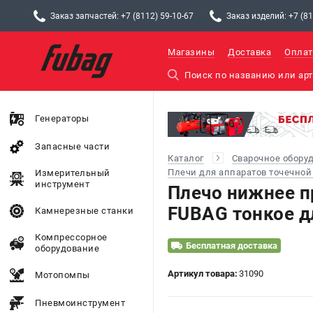
Заказ запчастей: +7 (8112) 59-10-67
Заказ изделий: +7 (81
Магазины
Доставка
Оплат
Генераторы
Запасные части
Каталог
Сварочное обору
Плечи для аппаратов точечной
Измерительный
инструмент
Плечо нижнее п
FUBAG тонкое д
Камнерезные станки
Компрессорное
Бесплатная доставка
оборудование
Артикул товара:
31090
Мотопомпы
Пневмоинструмент