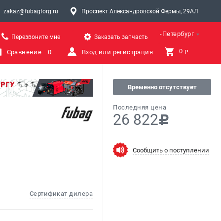
zakaz@fubagtorg.ru
Проспект Александровской Фермы, 29АЛ
Санкт-Петербург
Перезвоните мне
Заказать запчасть
0 
Сравнение
0
Вход или регистрация
₽
Временно отсутствует
Последняя цена
26 822
c
Сообщить о поступлении
Сертификат дилера