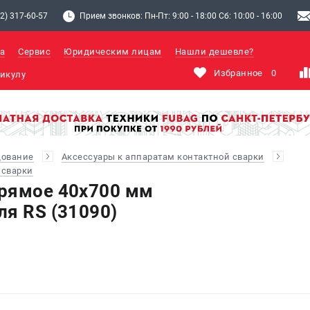
2) 317-60-57
Прием звонков: Пн-Пт: 9:00 - 18:00 Сб: 10:00 - 16:00
а
Сервис
Юридическим лицам
Нашли дешевле?
Избранное
0
дование
Аксессуары к аппаратам контактной сварки
 сварки
рямое 40х700 мм
ля RS (31090)