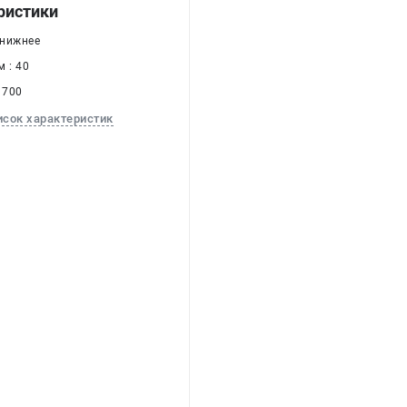
ристики
 нижнее
 : 40
 700
исок характеристик