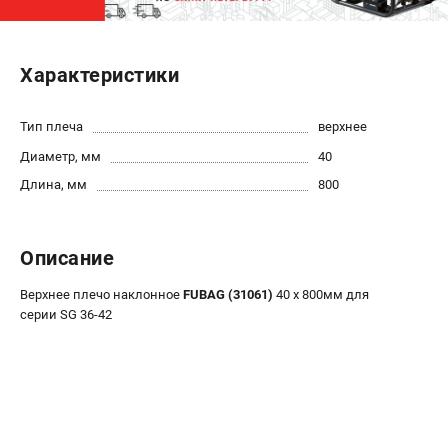
ЭЛЕКТРОСТАНЦИИ
Характеристики
Генераторы бензиновые
Генераторы дизельные
Генераторы инверторные
Тип плеча
верхнее
Генераторы сварочные
Диаметр, мм
40
Длина, мм
800
ПОЛЕЗНЫЕ СТАТЬИ
Как выбрать краскопульт?
Описание
Как выбрать мотопомпу?
Как выбрать бензопилу?
Верхнее плечо наклонное
FUBAG (31061)
40 х 800мм для
Как выбрать компрессор?
серии SG 36-42
Как правильно выбрать генератор?
Как выбрать сварочный аппарат?
СВАРОЧНЫЕ АППАРАТЫ
Аппараты контактной сварки