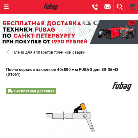
0 
₽
САНКТ-ПЕТЕРБУРГ
Плечи для аппаратов точечной сварки
+7 (812) 317-60-57
- ЗАКАЗ ИЗДЕЛИЙ
+7 (8112) 59-10-67
- ЗАКАЗ ЗАПЧАСТЕЙ
Плечо верхнее наклонное 40х800 мм FUBAG для SG 36-42
(31061)
ЗАКАЗАТЬ ЗАПЧАСТЬ
Бесплатная доставка
ВХОД ИЛИ РЕГИСТРАЦИЯ
КАТАЛОГ
АКЦИИ