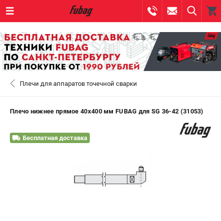
0 
₽
САНКТ-ПЕТЕРБУРГ
Плечи для аппаратов точечной сварки
+7 (812) 317-60-57
- ЗАКАЗ ИЗДЕЛИЙ
+7 (8112) 59-10-67
- ЗАКАЗ ЗАПЧАСТЕЙ
Плечо нижнее прямое 40х400 мм FUBAG для SG 36-42 (31053)
ЗАКАЗАТЬ ЗАПЧАСТЬ
Бесплатная доставка
ВХОД ИЛИ РЕГИСТРАЦИЯ
КАТАЛОГ
АКЦИИ