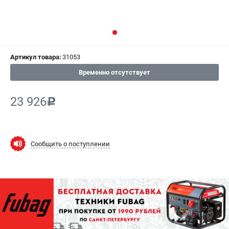
СРАВНЕНИЕ
(
0
)
ИЗБРАННОЕ
(
0
)
Артикул товара:
31053
МАГАЗИНЫ
Временно отсутствует
СЕРВИС
23 926
c
ПОДДЕРЖКА
Сервисный центр
Как нас найти
Сообщить о поступлении
ИНФОРМАЦИЯ
Юридическая информация
О бренде
Пользовательское соглашение
Способы оплаты