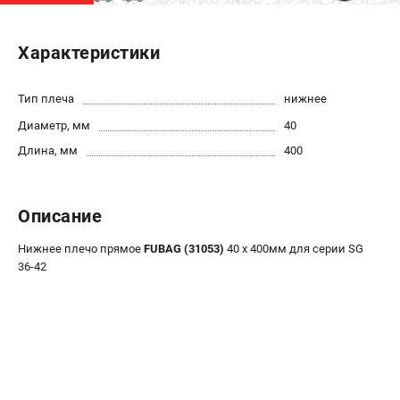
ЭЛЕКТРОСТАНЦИИ
Характеристики
Генераторы бензиновые
Генераторы дизельные
Тип плеча
нижнее
Генераторы инверторные
Диаметр, мм
40
Генераторы сварочные
Длина, мм
400
ПОЛЕЗНЫЕ СТАТЬИ
Как выбрать краскопульт?
Описание
Как выбрать мотопомпу?
Нижнее плечо прямое
FUBAG (31053)
40 х 400мм для серии SG
Как выбрать бензопилу?
36-42
Как выбрать компрессор?
Как правильно выбрать генератор?
Как выбрать сварочный аппарат?
СВАРОЧНЫЕ АППАРАТЫ
Аппараты контактной сварки