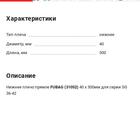
ЭЛЕКТРОСТАНЦИИ
Характеристики
Генераторы бензиновые
Генераторы дизельные
Тип плеча
нижнее
Генераторы инверторные
Диаметр, мм
40
Генераторы сварочные
Длина, мм
300
ПОЛЕЗНЫЕ СТАТЬИ
Как выбрать краскопульт?
Описание
Как выбрать мотопомпу?
Нижнее плечо прямое
FUBAG (31052)
40 х 300мм для серии SG
Как выбрать бензопилу?
36-42
Как выбрать компрессор?
Как правильно выбрать генератор?
Как выбрать сварочный аппарат?
СВАРОЧНЫЕ АППАРАТЫ
Аппараты контактной сварки