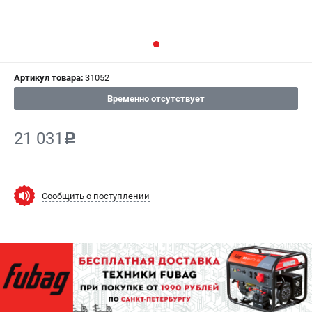
СРАВНЕНИЕ
(
0
)
ИЗБРАННОЕ
(
0
)
Артикул товара:
31052
МАГАЗИНЫ
Временно отсутствует
СЕРВИС
21 031
c
ПОДДЕРЖКА
Сервисный центр
Как нас найти
Сообщить о поступлении
ИНФОРМАЦИЯ
Юридическая информация
О бренде
Пользовательское соглашение
Способы оплаты