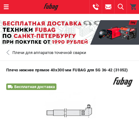
0 
₽
САНКТ-ПЕТЕРБУРГ
Плечи для аппаратов точечной сварки
+7 (812) 317-60-57
- ЗАКАЗ ИЗДЕЛИЙ
+7 (8112) 59-10-67
- ЗАКАЗ ЗАПЧАСТЕЙ
Плечо нижнее прямое 40х300 мм FUBAG для SG 36-42 (31052)
ЗАКАЗАТЬ ЗАПЧАСТЬ
Бесплатная доставка
ВХОД ИЛИ РЕГИСТРАЦИЯ
КАТАЛОГ
АКЦИИ