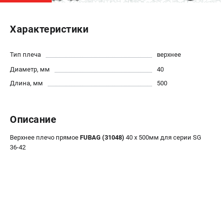
ЭЛЕКТРОСТАНЦИИ
Характеристики
Генераторы бензиновые
Генераторы дизельные
Тип плеча
верхнее
Генераторы инверторные
Диаметр, мм
40
Генераторы сварочные
Длина, мм
500
ПОЛЕЗНЫЕ СТАТЬИ
Как выбрать краскопульт?
Описание
Как выбрать мотопомпу?
Верхнее плечо прямое
FUBAG (31048)
40 х 500мм для серии SG
Как выбрать бензопилу?
36-42
Как выбрать компрессор?
Как правильно выбрать генератор?
Как выбрать сварочный аппарат?
СВАРОЧНЫЕ АППАРАТЫ
Аппараты контактной сварки