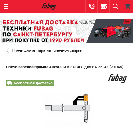
0 
₽
САНКТ-ПЕТЕРБУРГ
Плечи для аппаратов точечной сварки
+7 (812) 317-60-57
- ЗАКАЗ ИЗДЕЛИЙ
+7 (8112) 59-10-67
- ЗАКАЗ ЗАПЧАСТЕЙ
Плечо верхнее прямое 40х500 мм FUBAG для SG 36-42 (31048)
ЗАКАЗАТЬ ЗАПЧАСТЬ
Бесплатная доставка
ВХОД ИЛИ РЕГИСТРАЦИЯ
КАТАЛОГ
АКЦИИ