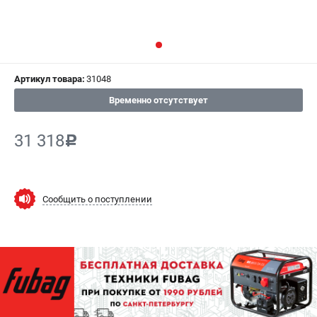
СРАВНЕНИЕ
(
0
)
ИЗБРАННОЕ
(
0
)
Артикул товара:
31048
МАГАЗИНЫ
Временно отсутствует
СЕРВИС
31 318
c
ПОДДЕРЖКА
Сервисный центр
Как нас найти
Сообщить о поступлении
ИНФОРМАЦИЯ
Юридическая информация
О бренде
Пользовательское соглашение
Способы оплаты