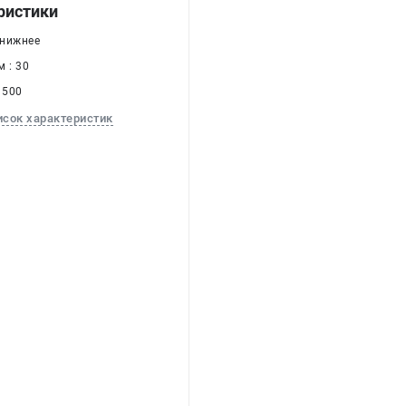
ристики
 нижнее
 : 30
 500
исок характеристик