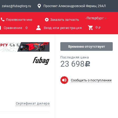
zakaz@fubagtorg.ru
Проспект Александровской Фермы, 29АЛ
Санкт-Петербург
Перезвоните мне
Заказать запчасть
0 
Сравнение
0
Вход или регистрация
₽
Временно отсутствует
Последняя цена
23 698
c
Сообщить о поступлении
Сертификат дилера