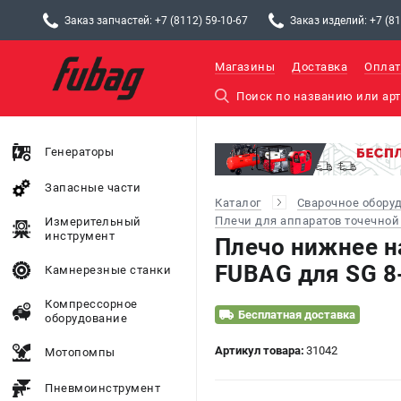
Заказ запчастей: +7 (8112) 59-10-67
Заказ изделий: +7 (81
Магазины
Доставка
Оплат
Генераторы
Запасные части
Каталог
Сварочное обору
Плечи для аппаратов точечной
Измерительный
инструмент
Плечо нижнее н
FUBAG для SG 8-
Камнерезные станки
Компрессорное
Бесплатная доставка
оборудование
Артикул товара:
31042
Мотопомпы
Пневмоинструмент