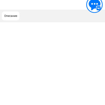
Описание
ПОДДЕРЖКА
Сервисный центр
ИНФОРМАЦИЯ
Юридическая информация
О бренде
Пользовательское соглашение
Способы оплаты