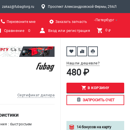
zakaz@fubagtorg.ru
Проспект Александровской Фермы, 29АЛ
Санкт-Петербург
Перезвоните мне
Заказать запчасть
0 
Сравнение
0
Вход или регистрация
₽
Нашли дешевле?
480 ₽
В КОРЗИНУ
Сертификат дилера
ЗАПРОСИТЬ СЧЕТ
ристики
ения : быстросъем
14 бонусов на карту