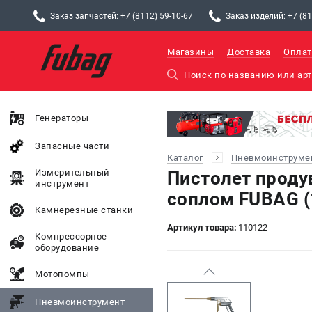
Заказ запчастей: +7 (8112) 59-10-67
Заказ изделий: +7 (81
Магазины
Доставка
Оплат
Генераторы
Запасные части
Каталог
Пневмоинструме
Измерительный
Пистолет прод
инструмент
соплом FUBAG (
Камнерезные станки
Артикул товара:
110122
Компрессорное
оборудование
Мотопомпы
Пневмоинструмент