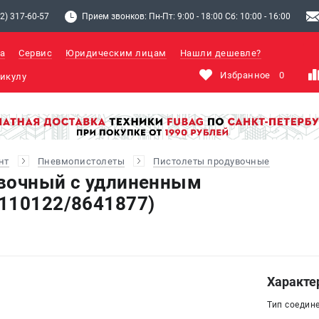
2) 317-60-57
Прием звонков: Пн-Пт: 9:00 - 18:00 Сб: 10:00 - 16:00
а
Сервис
Юридическим лицам
Нашли дешевле?
Избранное
0
нт
Пневмопистолеты
Пистолеты продувочные
увочный с удлиненным
110122/8641877)
Характе
Тип соедин