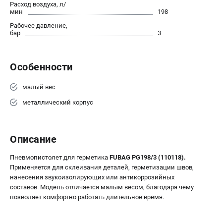
Расход воздуха, л/
ЭЛЕКТРОСТАНЦИИ
мин
198
Генераторы бензиновые
Рабочее давление,
бар
3
Генераторы дизельные
Генераторы инверторные
Генераторы сварочные
Особенности
малый вес
ПОЛЕЗНЫЕ СТАТЬИ
металлический корпус
Как выбрать краскопульт?
Как выбрать мотопомпу?
Как выбрать бензопилу?
Описание
Как выбрать компрессор?
Как правильно выбрать генератор?
Пневмопистолет для герметика
FUBAG PG198/3 (110118).
Как выбрать сварочный аппарат?
Применяется для склеивания деталей, герметизации швов,
нанесения звукоизолирующих или антикоррозийных
составов. Модель отличается малым весом, благодаря чему
СВАРОЧНЫЕ АППАРАТЫ
позволяет комфортно работать длительное время.
Аппараты контактной сварки
Сварочные полуавтоматы MIG/MAG