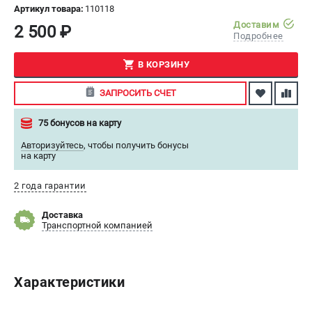
Артикул товара:
110118
СРАВНЕНИЕ
(
0
)
Доставим
2 500 ₽
Подробнее
ИЗБРАННОЕ
(
0
)
В КОРЗИНУ
МАГАЗИНЫ
ЗАПРОСИТЬ СЧЕТ
СЕРВИС
75 бонусов на карту
Авторизуйтесь
,
чтобы получить бонусы
ПОДДЕРЖКА
на карту
Сервисный центр
2 года гарантии
ИНФОРМАЦИЯ
Доставка
Транспортной компанией
Юридическая информация
О бренде
Пользовательское соглашение
Характеристики
Способы оплаты