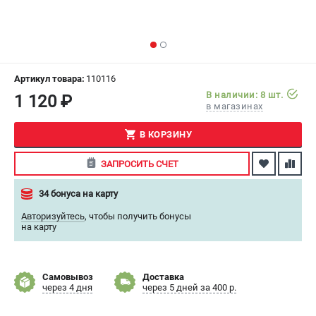
СРАВНЕНИЕ
(
0
)
ИЗБРАННОЕ
(
0
)
Артикул товара:
110116
МАГАЗИНЫ
В наличии: 8 шт.
1 120 ₽
в магазинах
СЕРВИС
В КОРЗИНУ
ПОДДЕРЖКА
ЗАПРОСИТЬ СЧЕТ
Сервисный центр
34 бонуса на карту
Как нас найти
Авторизуйтесь
,
чтобы получить бонусы
на карту
ИНФОРМАЦИЯ
Юридическая информация
О бренде
Самовывоз
Доставка
через 4 дня
через 5 дней за 400 р.
Пользовательское соглашение
Способы оплаты