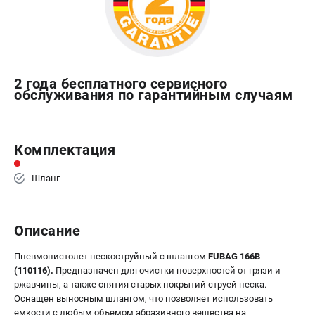
Сварочные полуавтоматы MIG/MAG
Сварочные аппараты TIG
Сварочные материалы
2 года бесплатного сервисного
обслуживания по гарантийным случаям
ТЕЛЕФОН (САНКТ-ПЕТЕРБУРГ)
+7 (812) 317-60-57
Информация размещённая на сайте не является публичной
офертой.
Комплектация
проспект Александровской Фермы, 29АЛ
8 (812) 317-60-57
Шланг
Режим работы колл-центра:
пн-пт - с 9:00 до 18:00
сб - с 10:00 до 16:00
Описание
вс - выходной
ЗАКАЗ ЗАПЧАСТЕЙ
Пневмопистолет пескоструйный с шлангом
FUBAG 166B
+7 (8112) 59-10-67
(110116).
Предназначен для очистки поверхностей от грязи и
zakaz@fubagtorg.ru
ржавчины, а также снятия старых покрытий струей песка.
Оснащен выносным шлангом, что позволяет использовать
емкости с любым объемом абразивного вещества на