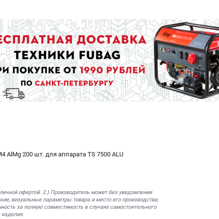
4 AlMg 200 шт. для аппарата TS 7500 ALU
бличной офертой. 2.) Производитель может без уведомления
кие, визуальные параметры товара и место его производства.
нность за полную совместимость в случаях самостоятельного
 изделия.