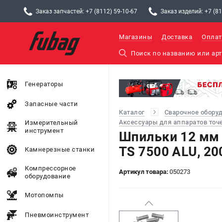
Заказ запчастей: +7 (8112) 59-10-67
Заказ изделий: +7 (81
Магазины
Доставка
Оплат
Генераторы
Запасные части
Каталог
Сварочное обору
Аксессуары для аппаратов точ
Измерительный
инструмент
Шпильки 12 мм
TS 7500 ALU, 20
Камнерезные станки
Компрессорное
Артикул товара:
050273
оборудование
Мотопомпы
Пневмоинструмент