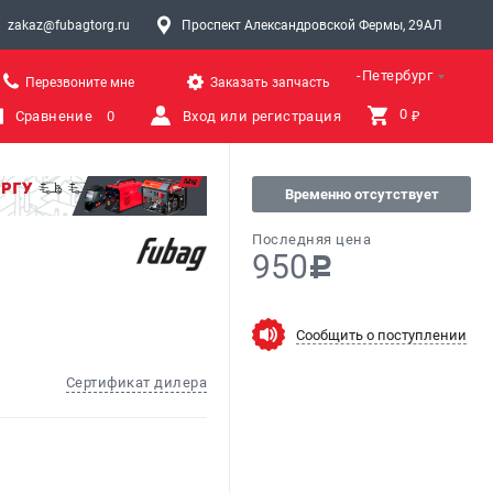
zakaz@fubagtorg.ru
Проспект Александровской Фермы, 29АЛ
Санкт-Петербург
Перезвоните мне
Заказать запчасть
0 
Сравнение
0
Вход или регистрация
₽
Временно отсутствует
Последняя цена
950
c
Сообщить о поступлении
Сертификат дилера