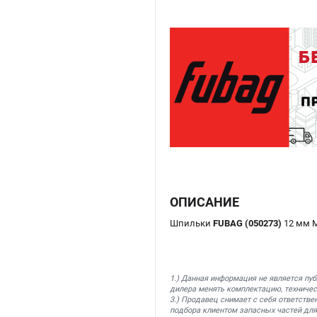
ОПИСАНИЕ
Шпильки
FUBAG (050273)
12 мм М
1.) Данная информация не является пу
дилера менять комплектацию, техничес
3.) Продавец снимает с себя ответстве
подбора клиентом запасных частей для