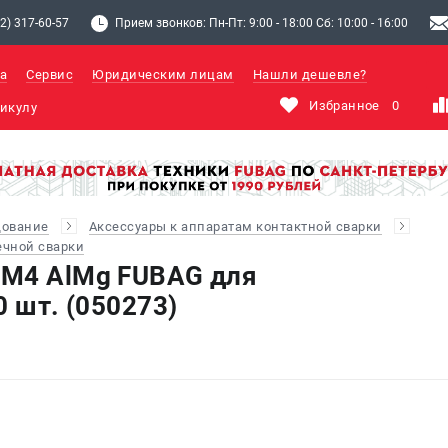
2) 317-60-57
Прием звонков: Пн-Пт: 9:00 - 18:00 Сб: 10:00 - 16:00
а
Сервис
Юридическим лицам
Нашли дешевле?
Избранное
0
дование
Аксессуары к аппаратам контактной сварки
ечной сварки
 М4 AlMg FUBAG для
0 шт. (050273)