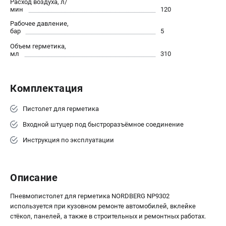
Расход воздуха, л/
мин
120
Сварочные полуавтоматы MIG/MAG
Рабочее давление,
Сварочные аппараты TIG
бар
5
Сварочные материалы
Объем герметика,
мл
310
ТЕЛЕФОН (САНКТ-ПЕТЕРБУРГ)
+7 (812) 317-60-57
Комплектация
Информация размещённая на сайте не является публичной
офертой.
Пистолет для герметика
проспект Александровской Фермы, 29АЛ
Входной штуцер под быстроразъёмное соединение
8 (812) 317-60-57
Режим работы колл-центра:
Инструкция по эксплуатации
пн-пт - с 9:00 до 18:00
сб - с 10:00 до 16:00
вс - выходной
Описание
ЗАКАЗ ЗАПЧАСТЕЙ
+7 (8112) 59-10-67
Пневмопистолет для герметика NORDBERG NP9302
zakaz@fubagtorg.ru
используется при кузовном ремонте автомобилей, вклейке
стёкол, панелей, а также в строительных и ремонтных работах.