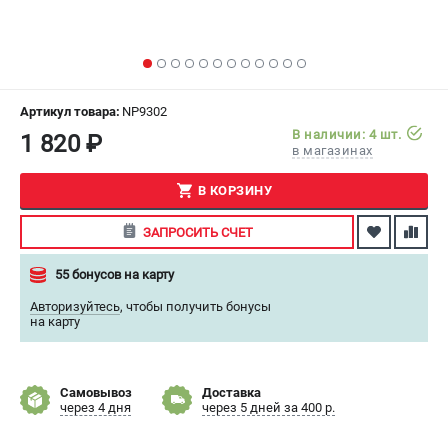
СРАВНЕНИЕ
(
0
)
ИЗБРАННОЕ
(
0
)
Артикул товара:
NP9302
МАГАЗИНЫ
В наличии: 4 шт.
1 820 ₽
в магазинах
СЕРВИС
В КОРЗИНУ
ПОДДЕРЖКА
ЗАПРОСИТЬ СЧЕТ
Сервисный центр
55 бонусов на карту
Как нас найти
Авторизуйтесь
,
чтобы получить бонусы
на карту
ИНФОРМАЦИЯ
Юридическая информация
О бренде
Самовывоз
Доставка
через 4 дня
через 5 дней за 400 р.
Пользовательское соглашение
Способы оплаты