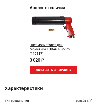
Аналог в наличии
ЭЛЕКТРОСТАНЦИИ
Генераторы бензиновые
Генераторы дизельные
Генераторы инверторные
Генераторы сварочные
Пневмопистолет для
ПОЛЕЗНЫЕ СТАТЬИ
герметика FUBAG PG50/5
(110117)
Как выбрать краскопульт?
3 020
p
Как выбрать мотопомпу?
Как выбрать бензопилу?
ДОБАВИТЬ В КОРЗИНУ
Как выбрать компрессор?
Как правильно выбрать генератор?
Как выбрать сварочный аппарат?
Характеристики
СВАРОЧНЫЕ АППАРАТЫ
Тип соединения
резьба 1/4''
Аппараты контактной сварки