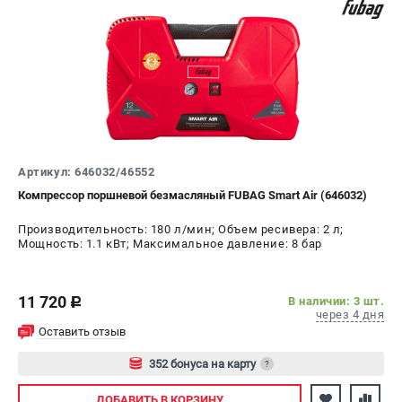
Сварочные полуавтоматы MIG/MAG
Сварочные аппараты TIG
Сварочные материалы
ТЕЛЕФОН (САНКТ-ПЕТЕРБУРГ)
+7 (812) 317-60-57
Информация размещённая на сайте не является публичной
Артикул: 646032/46552
офертой.
Компрессор поршневой безмасляный FUBAG Smart Air (646032)
проспект Александровской Фермы, 29АЛ
8 (812) 317-60-57
Производительность: 180 л/мин; Объем ресивера: 2 л;
Режим работы колл-центра:
Мощность: 1.1 кВт; Максимальное давление: 8 бар
пн-пт - с 9:00 до 18:00
сб - с 10:00 до 16:00
вс - выходной
11 720
В наличии: 3 шт.
c
через 4 дня
ЗАКАЗ ЗАПЧАСТЕЙ
Оставить отзыв
+7 (8112) 59-10-67
zakaz@fubagtorg.ru
352 бонуса на карту
?
Авторизуйтесь
ДОБАВИТЬ
В КОРЗИНУ