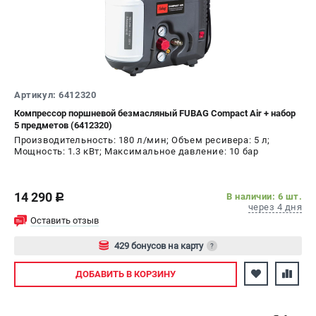
ЭЛЕКТРОСТАНЦИИ
Генераторы бензиновые
Генераторы дизельные
Генераторы инверторные
Артикул: 6412320
Генераторы сварочные
Компрессор поршневой безмасляный FUBAG Compact Air + набор
5 предметов (6412320)
Производительность: 180 л/мин; Объем ресивера: 5 л;
ПОЛЕЗНЫЕ СТАТЬИ
Мощность: 1.3 кВт; Максимальное давление: 10 бар
Как выбрать краскопульт?
Как выбрать мотопомпу?
14 290
В наличии: 6 шт.
c
Как выбрать бензопилу?
через 4 дня
Как выбрать компрессор?
Оставить отзыв
Как правильно выбрать генератор?
429 бонусов на карту
?
Как выбрать сварочный аппарат?
Авторизуйтесь
ДОБАВИТЬ
В КОРЗИНУ
СВАРОЧНЫЕ АППАРАТЫ
Аппараты контактной сварки