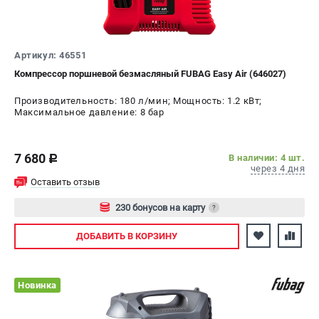
СРАВНЕНИЕ
(
0
)
ИЗБРАННОЕ
(
0
)
Артикул: 46551
Компрессор поршневой безмасляный FUBAG Easy Air (646027)
МАГАЗИНЫ
Производительность: 180 л/мин; Мощность: 1.2 кВт;
Максимальное давление: 8 бар
СЕРВИС
7 680
В наличии: 4 шт.
ПОДДЕРЖКА
c
через 4 дня
Сервисный центр
Оставить отзыв
Как нас найти
230 бонусов на карту
?
Авторизуйтесь
ИНФОРМАЦИЯ
ДОБАВИТЬ
В КОРЗИНУ
Юридическая информация
О бренде
Новинка
Пользовательское соглашение
Способы оплаты