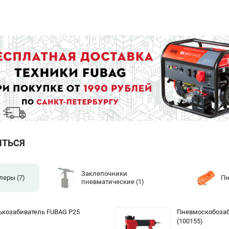
ИТЬСЯ
Заклепочники
леры
(7)
Пн
пневматические
(1)
козабиватель FUBAG P25
Пневмоскобозаб
(100155)