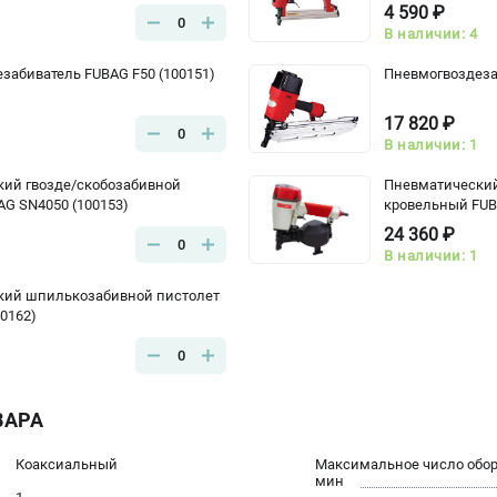
4 590 ₽
0
В наличии: 4
забиватель FUBAG F50 (100151)
Пневмогвоздеза
17 820 ₽
0
В наличии: 1
ий гвозде/скобозабивной
Пневматический
AG SN4050 (100153)
кровельный FUB
24 360 ₽
0
В наличии: 1
кий шпилькозабивной пистолет
0162)
0
ВАРА
Коаксиальный
Максимальное число оборо
мин