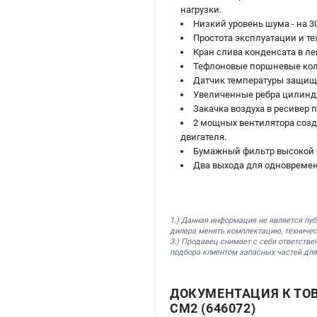
нагрузки.
Низкий уровень шума - на 
Простота эксплуатации и т
Кран слива конденсата в ле
Тефлоновые поршневые коль
Датчик температуры защища
Увеличенные ребра цилинд
Закачка воздуха в ресивер 
2 мощных вентилятора созд
двигателя.
Бумажный фильтр высокой 
Два выхода для одновремен
1.) Данная информация не является пу
дилера менять комплектацию, техничес
3.) Продавец снимает с себя ответстве
подбора клиентом запасных частей для
ДОКУМЕНТАЦИЯ К ТО
CM2 (646072)