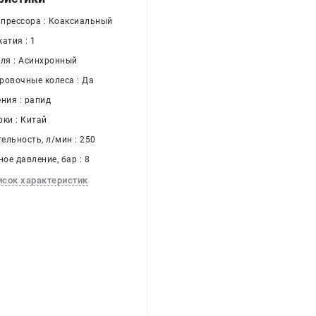
прессора : Коаксиальный
атия : 1
еля : Асинхронный
ровочные колеса : Да
ния : рапид
рки : Китай
ельность, л/мин : 250
ое давление, бар : 8
исок характеристик