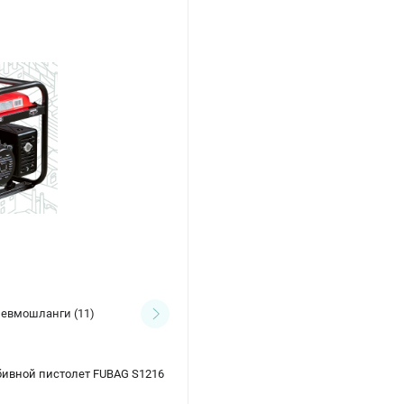
евмошланги
(11)
Краскораспылители
(6)
ивной пистолет FUBAG S1216