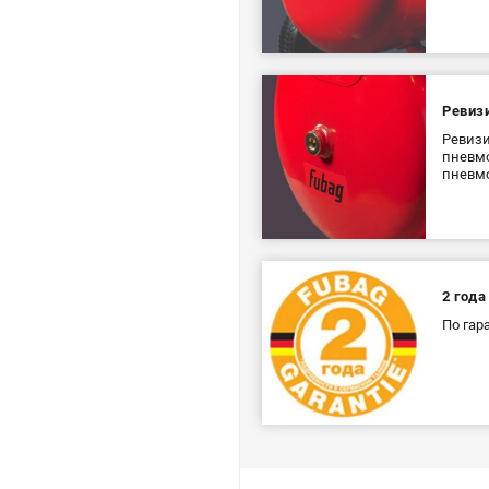
Ревиз
Ревизи
пневмо
пневм
2 года
По гар