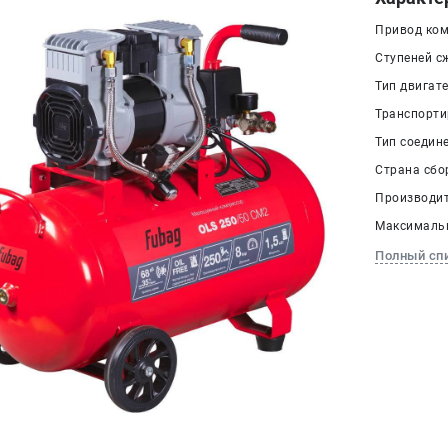
Привод ком
Ступеней сж
Тип двигат
Транспорти
Тип соедине
Страна сбо
Производит
Максимальн
Полный сп