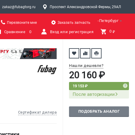
zakaz@fubagtorg.ru
Проспект Александровской Фермы, 29АЛ
Санкт-Петербург
Перезвоните мне
Заказать запчасть
0 
Сравнение
0
Вход или регистрация
₽
Нашли дешевле?
20 160 ₽
19 153 ₽
После авторизации
ПОДОБРАТЬ АНАЛОГ
Сертификат дилера
ристики