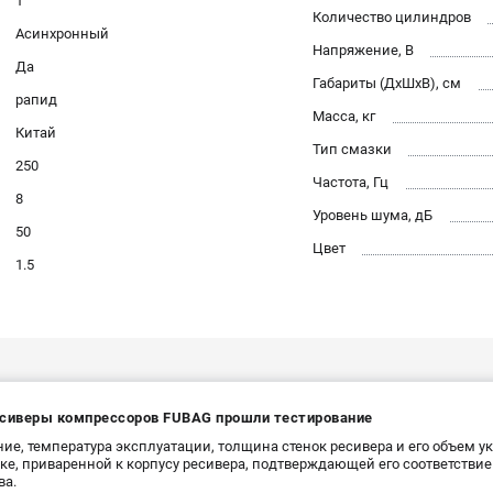
1
Количество цилиндров
Асинхронный
Напряжение, В
Да
Габариты (ДхШхВ), см
рапид
Масса, кг
Китай
Тип смазки
250
Частота, Гц
8
Уровень шума, дБ
50
Цвет
1.5
есиверы компрессоров FUBAG прошли тестирование
ие, температура эксплуатации, толщина стенок ресивера и его объем у
ке, приваренной к корпусу ресивера, подтверждающей его соответстви
ва.