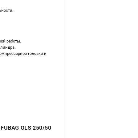
ьности.
ой работы.
илиндра.
омпрессорной головки и
UBAG OLS 250/50