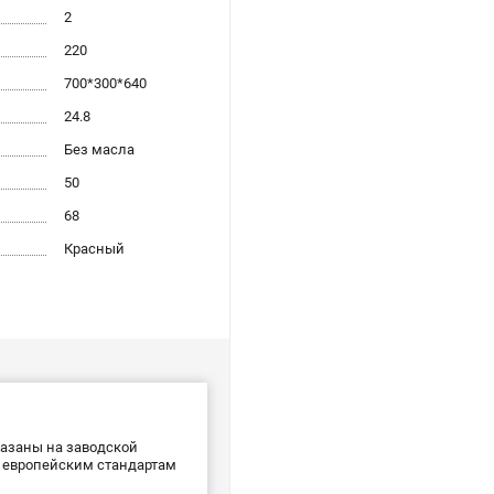
2
220
700*300*640
24.8
Без масла
50
68
Красный
казаны на заводской
е европейским стандартам