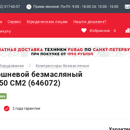
2) 317-60-57
Прием звонков: Пн-Пт: 9:00 - 18:00 Сб: 10:00 - 16:00
а
Сервис
Юридическим лицам
Нашли дешевле?
Избранное
0
борудование
Компрессоры безмасляные
ршневой безмасляный
50 CM2 (646072)
вка
2 года гарантии
Характе