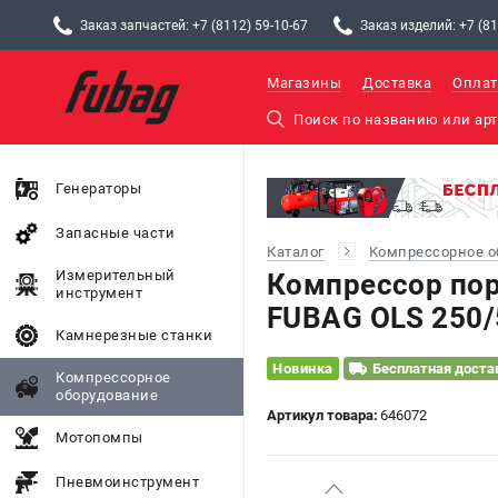
Заказ запчастей: +7 (8112) 59-10-67
Заказ изделий: +7 (81
Магазины
Доставка
Оплат
Генераторы
Запасные части
Каталог
Компрессорное о
Измерительный
Компрессор по
инструмент
FUBAG OLS 250/
Камнерезные станки
Новинка
Бесплатная доста
Компрессорное
оборудование
Артикул товара:
646072
Мотопомпы
Пневмоинструмент