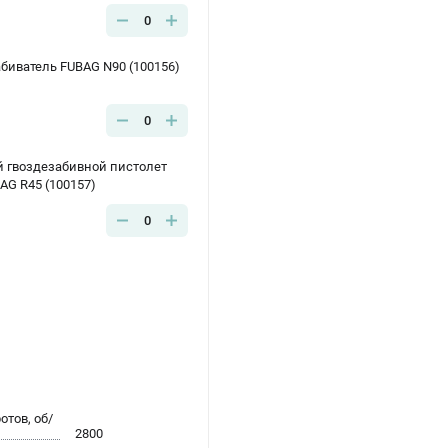
0
биватель FUBAG N90 (100156)
0
 гвоздезабивной пистолет
AG R45 (100157)
0
тов, об/
2800