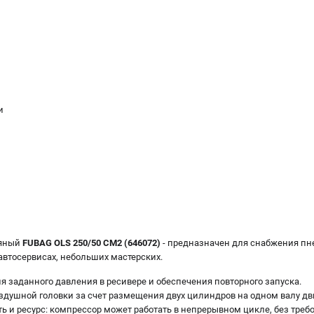
и
ляный
FUBAG OLS 250/50 CM2 (646072)
- предназначен для снабжения пн
автосервисах, небольших мастерских.
 заданного давления в ресивере и обеспечения повторного запуска.
здушной головки за счет размещения двух цилиндров на одном валу дв
ь и ресурс: компрессор может работать в непрерывном цикле, без треб