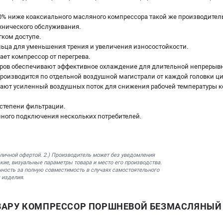
30% ниже коаксиального масляного компрессора такой же производител
ехнического обслуживания.
гком доступе.
ца для уменьшения трения и увеличения износостойкости.
ет компрессор от перегрева.
ров обеспечивают эффективное охлаждение для длительной непрерывн
производится по отдельной воздушной магистрали от каждой головки ц
ают усиленный воздушных поток для снижения рабочей температуры к
степени фильтрации.
ного подключения нескольких потребителей.
бличной офертой. 2.) Производитель может без уведомления
кие, визуальные параметры товара и место его производства.
нность за полную совместимость в случаях самостоятельного
 изделия.
ВАРУ КОМПРЕССОР ПОРШНЕВОЙ БЕЗМАСЛЯНЫЙ F