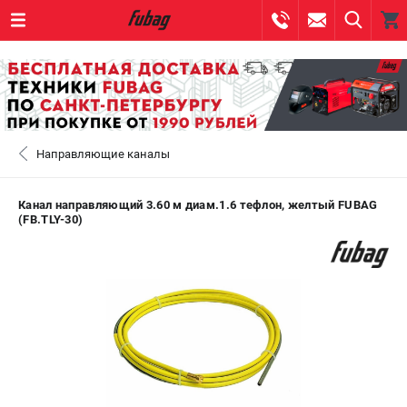
0 
₽
САНКТ-ПЕТЕРБУРГ
Направляющие каналы
+7 (812) 317-60-57
- ЗАКАЗ ИЗДЕЛИЙ
+7 (8112) 59-10-67
- ЗАКАЗ ЗАПЧАСТЕЙ
Канал направляющий 3.60 м диам.1.6 тефлон, желтый FUBAG
(FB.TLY-30)
ЗАКАЗАТЬ ЗАПЧАСТЬ
ВХОД ИЛИ РЕГИСТРАЦИЯ
КАТАЛОГ
АКЦИИ