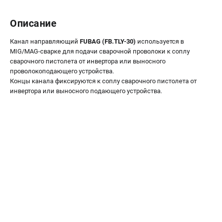
Сварочные полуавтоматы MIG/MAG
Описание
Сварочные аппараты TIG
Сварочные материалы
Канал направляющий
FUBAG (FB.TLY-30)
используется в
MIG/MAG-сварке для подачи сварочной проволоки к соплу
сварочного пистолета от инвертора или выносного
ТЕЛЕФОН (САНКТ-ПЕТЕРБУРГ)
проволокоподающего устройства.
+7 (812) 317-60-57
Концы канала фиксируются к соплу сварочного пистолета от
Информация размещённая на сайте не является публичной
инвертора или выносного подающего устройства.
офертой.
проспект Александровской Фермы, 29АЛ
8 (812) 317-60-57
Режим работы колл-центра:
пн-пт - с 9:00 до 18:00
сб - с 10:00 до 16:00
вс - выходной
ЗАКАЗ ЗАПЧАСТЕЙ
+7 (8112) 59-10-67
zakaz@fubagtorg.ru