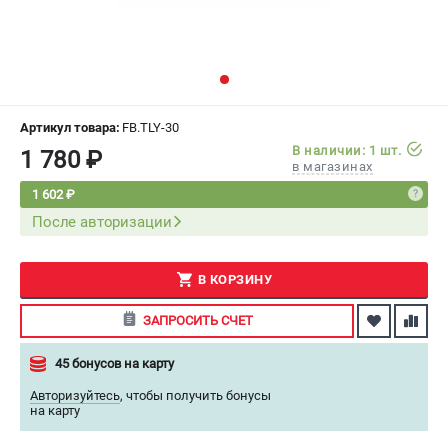
СРАВНЕНИЕ
(
0
)
ИЗБРАННОЕ
(
0
)
МАГАЗИНЫ
Артикул товара:
FB.TLY-30
В наличии: 1 шт.
1 780 ₽
в магазинах
СЕРВИС
1 602 ₽
После авторизации
ПОДДЕРЖКА
Сервисный центр
Как нас найти
В КОРЗИНУ
ЗАПРОСИТЬ СЧЕТ
ИНФОРМАЦИЯ
45 бонусов на карту
Юридическая информация
О бренде
Авторизуйтесь
,
чтобы получить бонусы
на карту
Пользовательское соглашение
Способы оплаты