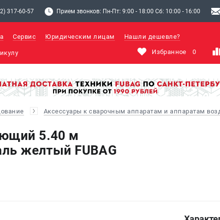
2) 317-60-57
Прием звонков: Пн-Пт: 9:00 - 18:00 Сб: 10:00 - 16:00
а
Сервис
Юридическим лицам
Нашли дешевле?
Избранное
0
дование
Аксессуары к сварочным аппаратам и аппаратам во
ющий 5.40 м
таль желтый FUBAG
Характе