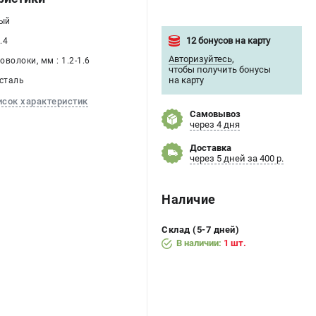
тый
12 бонусов на карту
.4
Авторизуйтесь
,
волоки, мм : 1.2-1.6
чтобы получить бонусы
на карту
 сталь
исок характеристик
Самовывоз
через 4 дня
Доставка
через 5 дней за 400 р.
Наличие
Склад (5-7 дней)
В наличии:
1 шт.