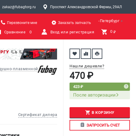
zakaz@fubagtorg.ru
Проспект Александровской Фермы, 29АЛ
Санкт-Петербург
Перезвоните мне
Заказать запчасть
0 
Сравнение
0
Вход или регистрация
₽
Нашли дешевле?
здушно-плазменной резки
470 ₽
423 ₽
После авторизации
В КОРЗИНУ
Сертификат дилера
ЗАПРОСИТЬ СЧЕТ
ристики