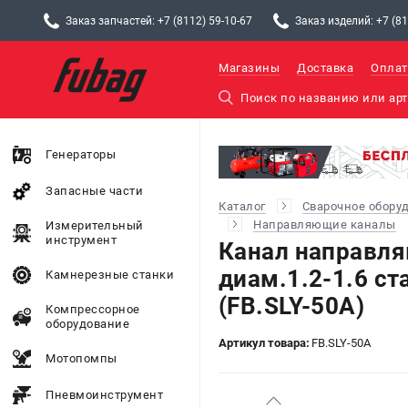
Заказ запчастей: +7 (8112) 59-10-67
Заказ изделий: +7 (81
Магазины
Доставка
Оплат
Генераторы
Запасные части
Каталог
Сварочное обору
Направляющие каналы
Измерительный
инструмент
Канал направля
диам.1.2-1.6 с
Камнерезные станки
(FB.SLY-50A)
Компрессорное
оборудование
Артикул товара:
FB.SLY-50A
Мотопомпы
Пневмоинструмент