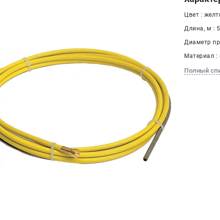
Цвет : жел
Длина, м : 5
Диаметр про
Материал :
Полный сп