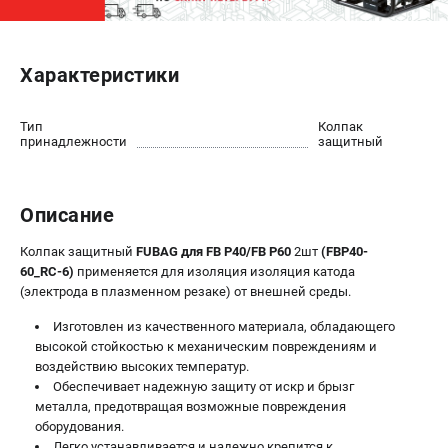
ЭЛЕКТРОСТАНЦИИ
Характеристики
Генераторы бензиновые
Генераторы дизельные
Генераторы инверторные
Тип
Колпак
принадлежности
защитный
Генераторы сварочные
ПОЛЕЗНЫЕ СТАТЬИ
Описание
Как выбрать краскопульт?
Колпак защитный
FUBAG для FB P40/FB P60
2шт
(FBP40-
Как выбрать мотопомпу?
60_RC-6)
применяется для изоляция изоляция катода
Как выбрать бензопилу?
(электрода в плазменном резаке) от внешней среды.
Как выбрать компрессор?
Изготовлен из качественного материала, обладающего
Как правильно выбрать генератор?
высокой стойкостью к механическим повреждениям и
Как выбрать сварочный аппарат?
воздействию высоких температур.
Обеспечивает надежную защиту от искр и брызг
металла, предотвращая возможные повреждения
СВАРОЧНЫЕ АППАРАТЫ
оборудования.
Аппараты контактной сварки
Легко устанавливается и надежно крепится к