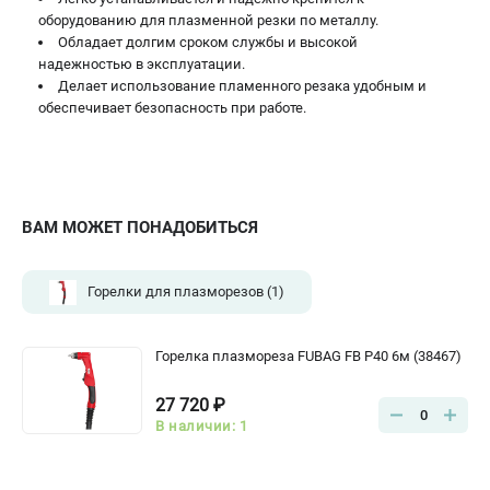
оборудованию для плазменной резки по металлу.
Сварочные полуавтоматы MIG/MAG
Обладает долгим сроком службы и высокой
Сварочные аппараты TIG
надежностью в эксплуатации.
Сварочные материалы
Делает использование пламенного резака удобным и
обеспечивает безопасность при работе.
ТЕЛЕФОН (САНКТ-ПЕТЕРБУРГ)
+7 (812) 317-60-57
Информация размещённая на сайте не является публичной
офертой.
ВАМ МОЖЕТ ПОНАДОБИТЬСЯ
проспект Александровской Фермы, 29АЛ
8 (812) 317-60-57
Горелки для плазморезов
(1)
Режим работы колл-центра:
пн-пт - с 9:00 до 18:00
сб - с 10:00 до 16:00
вс - выходной
Горелка плазмореза FUBAG FB P40 6м (38467)
ЗАКАЗ ЗАПЧАСТЕЙ
27 720 ₽
+7 (8112) 59-10-67
0
В наличии: 1
zakaz@fubagtorg.ru