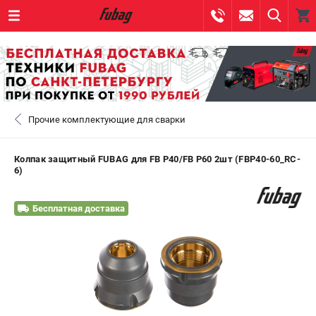
0 
₽
САНКТ-ПЕТЕРБУРГ
Прочие комплектующие для сварки
+7 (812) 317-60-57
- ЗАКАЗ ИЗДЕЛИЙ
+7 (8112) 59-10-67
- ЗАКАЗ ЗАПЧАСТЕЙ
Колпак защитный FUBAG для FB P40/FB P60 2шт (FBP40-60_RC-
6)
ЗАКАЗАТЬ ЗАПЧАСТЬ
Бесплатная доставка
ВХОД ИЛИ РЕГИСТРАЦИЯ
КАТАЛОГ
АКЦИИ