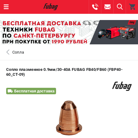
0 
₽
САНКТ-ПЕТЕРБУРГ
Сопла
+7 (812) 317-60-57
- ЗАКАЗ ИЗДЕЛИЙ
+7 (8112) 59-10-67
- ЗАКАЗ ЗАПЧАСТЕЙ
Сопло плазменное 0.9мм/30-40А FUBAG FB40/FB60 (FBP40-
60_CT-09)
ЗАКАЗАТЬ ЗАПЧАСТЬ
Бесплатная доставка
ВХОД ИЛИ РЕГИСТРАЦИЯ
КАТАЛОГ
АКЦИИ