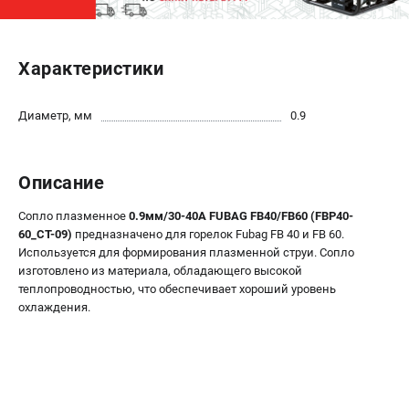
ЭЛЕКТРОСТАНЦИИ
Характеристики
Генераторы бензиновые
Генераторы дизельные
Генераторы инверторные
Диаметр, мм
0.9
Генераторы сварочные
Описание
ПОЛЕЗНЫЕ СТАТЬИ
Как выбрать краскопульт?
Сопло плазменное
0.9мм/30-40А FUBAG FB40/FB60 (FBP40-
60_CT-09)
предназначено для горелок Fubag FB 40 и FB 60.
Как выбрать мотопомпу?
Используется для формирования плазменной струи. Сопло
Как выбрать бензопилу?
изготовлено из материала, обладающего высокой
Как выбрать компрессор?
теплопроводностью, что обеспечивает хороший уровень
Как правильно выбрать генератор?
охлаждения.
Как выбрать сварочный аппарат?
СВАРОЧНЫЕ АППАРАТЫ
Аппараты контактной сварки