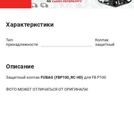
ЭЛЕКТРОСТАНЦИИ
Генераторы бензиновые
Характеристики
Генераторы дизельные
Генераторы инверторные
Тип
Колпак
принадлежности
защитный
Генераторы сварочные
ПОЛЕЗНЫЕ СТАТЬИ
Описание
Как выбрать краскопульт?
Защитный колпак
FUBAG (FBP100_RC HD)
для FB P100
Как выбрать мотопомпу?
Как выбрать бензопилу?
ФОТО МОЖЕТ ОТЛИЧАТЬСЯ ОТ ОРИГИНАЛА!
Как выбрать компрессор?
Как правильно выбрать генератор?
Как выбрать сварочный аппарат?
СВАРОЧНЫЕ АППАРАТЫ
Аппараты контактной сварки