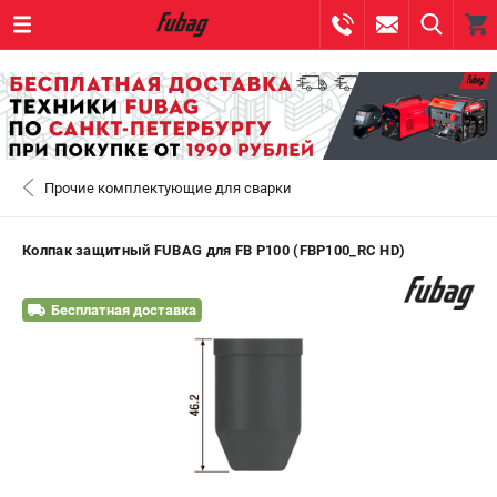
0 
₽
САНКТ-ПЕТЕРБУРГ
Прочие комплектующие для сварки
+7 (812) 317-60-57
- ЗАКАЗ ИЗДЕЛИЙ
+7 (8112) 59-10-67
- ЗАКАЗ ЗАПЧАСТЕЙ
Колпак защитный FUBAG для FB P100 (FBP100_RC HD)
ЗАКАЗАТЬ ЗАПЧАСТЬ
Бесплатная доставка
ВХОД ИЛИ РЕГИСТРАЦИЯ
КАТАЛОГ
АКЦИИ