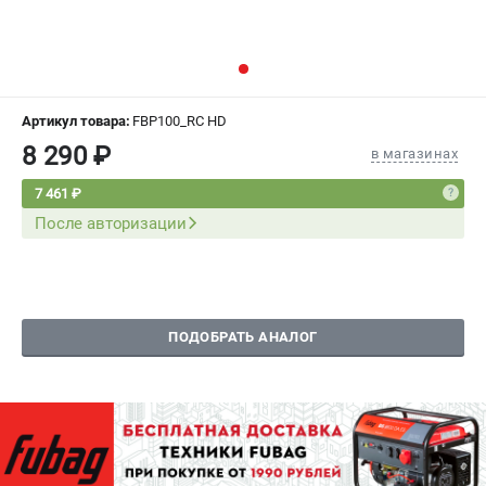
СРАВНЕНИЕ
(
0
)
ИЗБРАННОЕ
(
0
)
Артикул товара:
FBP100_RC HD
МАГАЗИНЫ
8 290 ₽
в магазинах
СЕРВИС
7 461 ₽
После авторизации
ПОДДЕРЖКА
Сервисный центр
Как нас найти
ПОДОБРАТЬ АНАЛОГ
ИНФОРМАЦИЯ
Юридическая информация
О бренде
Пользовательское соглашение
Способы оплаты