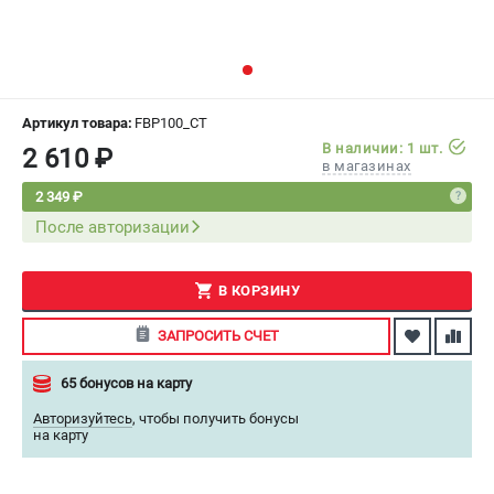
СРАВНЕНИЕ
(
0
)
ИЗБРАННОЕ
(
0
)
Артикул товара:
FBP100_CT
МАГАЗИНЫ
В наличии: 1 шт.
2 610 ₽
в магазинах
СЕРВИС
2 349 ₽
После авторизации
ПОДДЕРЖКА
Сервисный центр
В КОРЗИНУ
Как нас найти
ЗАПРОСИТЬ СЧЕТ
ИНФОРМАЦИЯ
65 бонусов на карту
Юридическая информация
Авторизуйтесь
,
чтобы получить бонусы
О бренде
на карту
Пользовательское соглашение
Способы оплаты