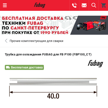
0 
₽
САНКТ-ПЕТЕРБУРГ
Прочие комплектующие для сварки
+7 (812) 317-60-57
- ЗАКАЗ ИЗДЕЛИЙ
+7 (8112) 59-10-67
- ЗАКАЗ ЗАПЧАСТЕЙ
Трубка для охлаждения FUBAG для FB P100 (FBP100_CT)
ЗАКАЗАТЬ ЗАПЧАСТЬ
Бесплатная доставка
ВХОД ИЛИ РЕГИСТРАЦИЯ
КАТАЛОГ
АКЦИИ