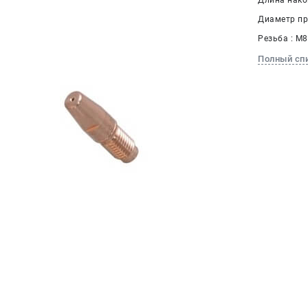
Длина нако
Диаметр пр
Резьба : М8
Полный сп