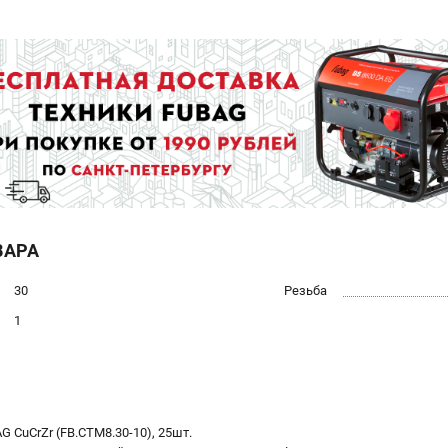
ВАРА
30
Резьба
1
CuCrZr (FB.CTM8.30-10), 25шт.