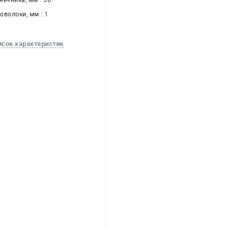
нечника, мм : 30
оволоки, мм : 1
исок характеристик