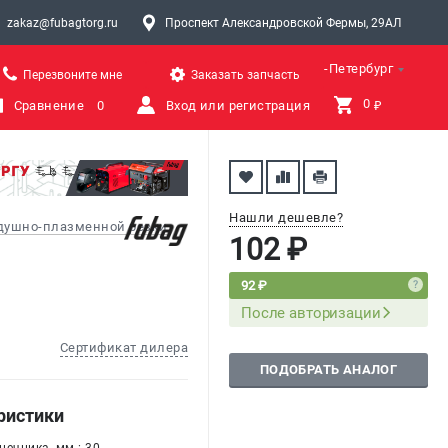
zakaz@fubagtorg.ru
Проспект Александровской Фермы, 29АЛ
Санкт-Петербург
Перезвоните мне
Заказать запчасть
0 
Сравнение
0
Вход или регистрация
₽
Нашли дешевле?
здушно-плазменной резки
102 ₽
92 ₽
После авторизации
Сертификат дилера
ПОДОБРАТЬ АНАЛОГ
ристики