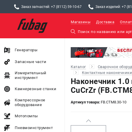
Заказ запчастей: +7 (8112) 59-10-67
Заказ изделий: +7 (81
Магазины
Доставка
Оплат
Генераторы
Запасные части
Каталог
Сварочное обору
Контактные наконечники
Измерительный
инструмент
Наконечник 1.
CuCrZr (FB.CTM8
Камнерезные станки
Компрессорное
Артикул товара:
FB.CTM8.30-10
оборудование
Мотопомпы
Пневмоинструмент