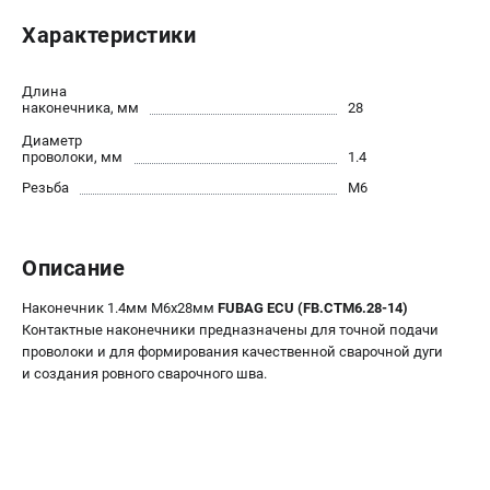
ЭЛЕКТРОСТАНЦИИ
Характеристики
Генераторы бензиновые
Генераторы дизельные
Длина
наконечника, мм
28
Генераторы инверторные
Генераторы сварочные
Диаметр
проволоки, мм
1.4
Резьба
M6
ПОЛЕЗНЫЕ СТАТЬИ
Как выбрать краскопульт?
Как выбрать мотопомпу?
Описание
Как выбрать бензопилу?
Наконечник 1.4мм М6x28мм
FUBAG ECU (FB.CTM6.28-14)
Как выбрать компрессор?
Контактные наконечники предназначены для точной подачи
Как правильно выбрать генератор?
проволоки и для формирования качественной сварочной дуги
Как выбрать сварочный аппарат?
и создания ровного сварочного шва.
СВАРОЧНЫЕ АППАРАТЫ
Аппараты контактной сварки
Сварочные полуавтоматы MIG/MAG