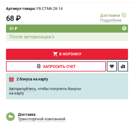
СРАВНЕНИЕ
(
0
)
Артикул товара:
FB.CTM6.28-14
Доставим
68 ₽
Подробнее
ИЗБРАННОЕ
(
0
)
61 ₽
После авторизации
МАГАЗИНЫ
СЕРВИС
В КОРЗИНУ
ПОДДЕРЖКА
ЗАПРОСИТЬ СЧЕТ
Сервисный центр
2 бонуса на карту
Авторизуйтесь
,
чтобы получить бонусы
ИНФОРМАЦИЯ
на карту
Юридическая информация
О бренде
Доставка
Пользовательское соглашение
Транспортной компанией
Способы оплаты