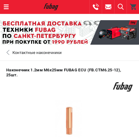
0 
₽
САНКТ-ПЕТЕРБУРГ
Контактные наконечники
+7 (812) 317-60-57
- ЗАКАЗ ИЗДЕЛИЙ
+7 (8112) 59-10-67
- ЗАКАЗ ЗАПЧАСТЕЙ
Наконечник 1.2мм М6x25мм FUBAG ECU (FB.CTM6.25-12),
25шт.
ЗАКАЗАТЬ ЗАПЧАСТЬ
ВХОД ИЛИ РЕГИСТРАЦИЯ
КАТАЛОГ
АКЦИИ