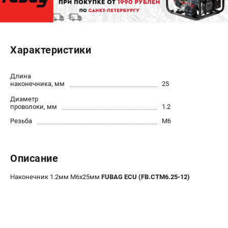
ЭЛЕКТРОСТАНЦИИ
Генераторы бензиновые
Характеристики
Генераторы дизельные
Генераторы инверторные
Длина
Генераторы сварочные
наконечника, мм
25
Диаметр
ПОЛЕЗНЫЕ СТАТЬИ
проволоки, мм
1.2
Как выбрать краскопульт?
Резьба
М6
Как выбрать мотопомпу?
Как выбрать бензопилу?
Описание
Как выбрать компрессор?
Как правильно выбрать генератор?
Наконечник 1.2мм М6x25мм
FUBAG ECU (FB.CTM6.25-12)
Как выбрать сварочный аппарат?
СВАРОЧНЫЕ АППАРАТЫ
Аппараты контактной сварки