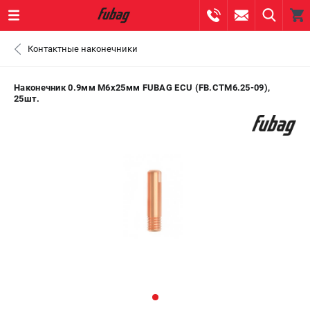
0 
Контактные наконечники
₽
ПОМОНА
Наконечник 0.9мм М6x25мм FUBAG ECU (FB.CTM6.25-09),
25шт.
+7 (800) 550-70-46
- ЗАКАЗ ИЗДЕЛИЙ
+7 (8112) 59-10-67
- ЗАКАЗ ЗАПЧАСТЕЙ
ЗАКАЗАТЬ ЗАПЧАСТЬ
ВХОД ИЛИ РЕГИСТРАЦИЯ
КАТАЛОГ
АКЦИИ