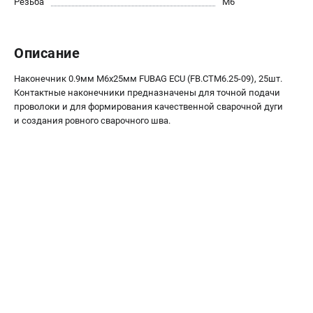
Резьба
М6
ЭЛЕКТРОСТАНЦИИ
Генераторы бензиновые
Описание
Генераторы дизельные
Генераторы инверторные
Наконечник 0.9мм М6x25мм FUBAG ECU (FB.CTM6.25-09), 25шт.
Генераторы сварочные
Контактные наконечники предназначены для точной подачи
проволоки и для формирования качественной сварочной дуги
и создания ровного сварочного шва.
ПОЛЕЗНЫЕ СТАТЬИ
Как выбрать краскопульт?
Как выбрать мотопомпу?
Как выбрать бензопилу?
Как выбрать компрессор?
Как правильно выбрать генератор?
Как выбрать сварочный аппарат?
СВАРОЧНЫЕ АППАРАТЫ
Аппараты контактной сварки
Сварочные полуавтоматы MIG/MAG