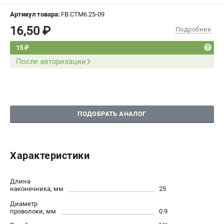
СРАВНЕНИЕ
(
0
)
Артикул товара:
FB.CTM6.25-09
16,50 ₽
Подробнее
ИЗБРАННОЕ
(
0
)
15 ₽
После авторизации
МАГАЗИНЫ
СЕРВИС
ПОДДЕРЖКА
ПОДОБРАТЬ АНАЛОГ
Сервисный центр
Характеристики
ИНФОРМАЦИЯ
Юридическая информация
Длина
О бренде
наконечника, мм
25
Пользовательское соглашение
Диаметр
Способы оплаты
проволоки, мм
0.9