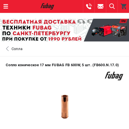
0 
₽
САНКТ-ПЕТЕРБУРГ
Сопла
+7 (812) 317-60-57
- ЗАКАЗ ИЗДЕЛИЙ
+7 (8112) 59-10-67
- ЗАКАЗ ЗАПЧАСТЕЙ
Сопло коническое 17 мм FUBAG FB 600W, 5 шт. (FB600.N.17.0)
ЗАКАЗАТЬ ЗАПЧАСТЬ
ВХОД ИЛИ РЕГИСТРАЦИЯ
КАТАЛОГ
АКЦИИ