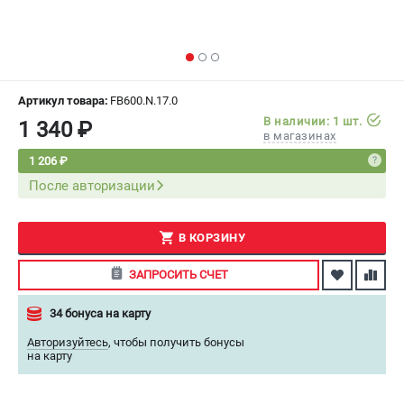
СРАВНЕНИЕ
(
0
)
ИЗБРАННОЕ
(
0
)
Артикул товара:
FB600.N.17.0
МАГАЗИНЫ
В наличии: 1 шт.
1 340 ₽
в магазинах
СЕРВИС
1 206 ₽
После авторизации
ПОДДЕРЖКА
Сервисный центр
В КОРЗИНУ
Как нас найти
ЗАПРОСИТЬ СЧЕТ
ИНФОРМАЦИЯ
34 бонуса на карту
Юридическая информация
Авторизуйтесь
,
чтобы получить бонусы
О бренде
на карту
Пользовательское соглашение
Способы оплаты