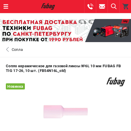
0 
₽
САНКТ-ПЕТЕРБУРГ
Сопла
+7 (812) 317-60-57
- ЗАКАЗ ИЗДЕЛИЙ
+7 (8112) 59-10-67
- ЗАКАЗ ЗАПЧАСТЕЙ
Сопло керамическое для газовой линзы №6L 10 мм FUBAG FB
TIG 17-26, 10 шт. (FB54N16L_old)
ЗАКАЗАТЬ ЗАПЧАСТЬ
Новинка
ВХОД ИЛИ РЕГИСТРАЦИЯ
КАТАЛОГ
АКЦИИ