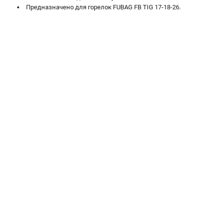
Предназначено для горелок FUBAG FB TIG 17-18-26.
Сварочные полуавтоматы MIG/MAG
Сварочные аппараты TIG
Сварочные материалы
ТЕЛЕФОН (САНКТ-ПЕТЕРБУРГ)
+7 (812) 317-60-57
Информация размещённая на сайте не является публичной
офертой.
проспект Александровской Фермы, 29АЛ
8 (812) 317-60-57
Режим работы колл-центра:
пн-пт - с 9:00 до 18:00
сб - с 10:00 до 16:00
вс - выходной
ЗАКАЗ ЗАПЧАСТЕЙ
+7 (8112) 59-10-67
zakaz@fubagtorg.ru