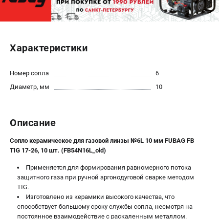
ЭЛЕКТРОСТАНЦИИ
Генераторы бензиновые
Характеристики
Генераторы дизельные
Генераторы инверторные
Номер сопла
6
Генераторы сварочные
Диаметр, мм
10
ПОЛЕЗНЫЕ СТАТЬИ
Как выбрать краскопульт?
Описание
Как выбрать мотопомпу?
Как выбрать бензопилу?
Сопло керамическое для газовой линзы №6L 10 мм FUBAG FB
TIG 17-26, 10 шт. (FB54N16L_old)
Как выбрать компрессор?
Как правильно выбрать генератор?
Применяется для формирования равномерного потока
Как выбрать сварочный аппарат?
защитного газа при ручной аргонодуговой сварке методом
TIG.
Изготовлено из керамики высокого качества, что
СВАРОЧНЫЕ АППАРАТЫ
способствует большому сроку службы сопла, несмотря на
постоянное взаимодействие с раскаленным металлом.
Аппараты контактной сварки