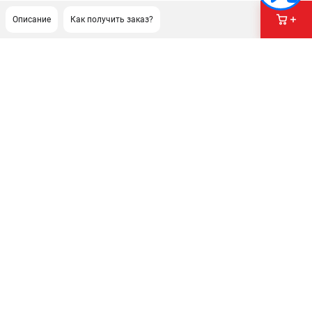
Описание
Как получить заказ?
ПОДДЕРЖКА
Сервисный центр
Как нас найти
ИНФОРМАЦИЯ
Юридическая информация
О бренде
Пользовательское соглашение
Способы оплаты
ЭЛЕКТРОСТАНЦИИ