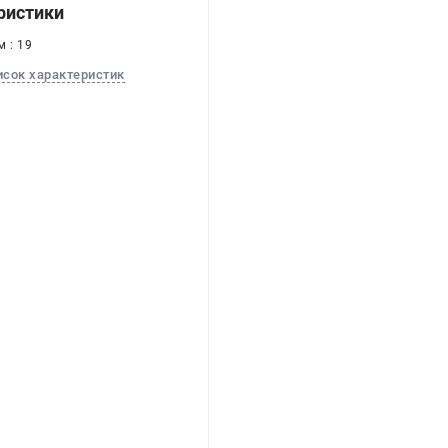
ристики
 : 19
исок характеристик