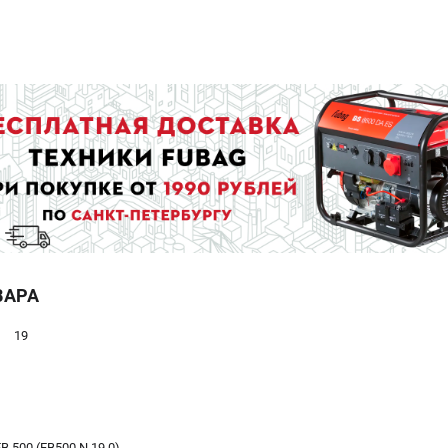
ВАРА
19
 500 (FB500.N.19.0)