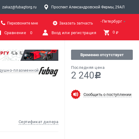
zakaz@fubagtorg.ru
Проспект Александровской Фермы, 29АЛ
Санкт-Петербург
Перезвоните мне
Заказать запчасть
0 
Сравнение
0
Вход или регистрация
₽
Временно отсутствует
Последняя цена
здушно-плазменной резки
2 240
c
Сообщить о поступлении
Сертификат дилера