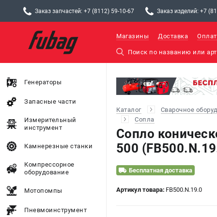
Заказ запчастей: +7 (8112) 59-10-67
Заказ изделий: +7 (81
Магазины
Доставка
Оплат
Генераторы
Запасные части
Каталог
Сварочное обору
Сопла
Измерительный
инструмент
Сопло коническ
500 (FB500.N.19
Камнерезные станки
Компрессорное
Бесплатная доставка
оборудование
Артикул товара:
FB500.N.19.0
Мотопомпы
Пневмоинструмент