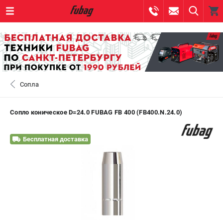
0 
₽
САНКТ-ПЕТЕРБУРГ
Сопла
+7 (812) 317-60-57
- ЗАКАЗ ИЗДЕЛИЙ
+7 (8112) 59-10-67
- ЗАКАЗ ЗАПЧАСТЕЙ
Сопло коническое D=24.0 FUBAG FB 400 (FB400.N.24.0)
ЗАКАЗАТЬ ЗАПЧАСТЬ
Бесплатная доставка
ВХОД ИЛИ РЕГИСТРАЦИЯ
КАТАЛОГ
АКЦИИ