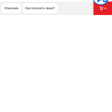
Описание
Как получить заказ?
ПОДДЕРЖКА
Сервисный центр
Как нас найти
ИНФОРМАЦИЯ
Юридическая информация
О бренде
Пользовательское соглашение
Способы оплаты
ЭЛЕКТРОСТАНЦИИ