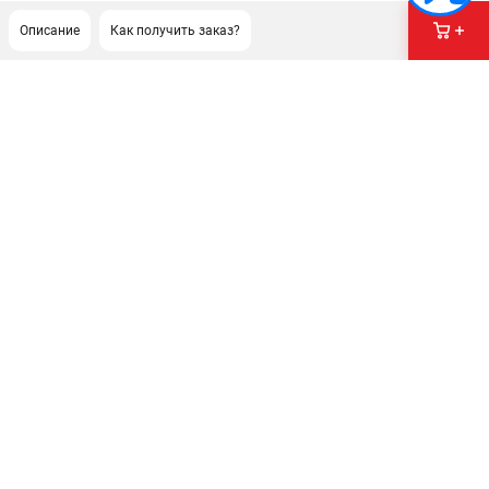
Описание
Как получить заказ?
ПОДДЕРЖКА
Сервисный центр
Как нас найти
ИНФОРМАЦИЯ
Юридическая информация
О бренде
Пользовательское соглашение
Способы оплаты
ЭЛЕКТРОСТАНЦИИ