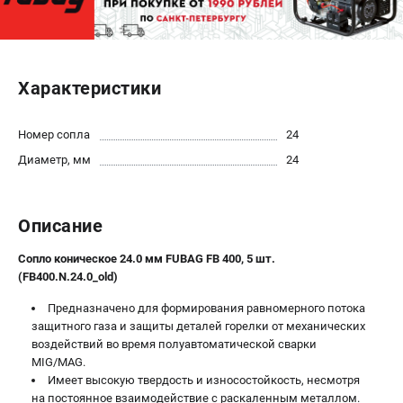
ЭЛЕКТРОСТАНЦИИ
Генераторы бензиновые
Характеристики
Генераторы дизельные
Генераторы инверторные
Номер сопла
24
Генераторы сварочные
Диаметр, мм
24
ПОЛЕЗНЫЕ СТАТЬИ
Как выбрать краскопульт?
Описание
Как выбрать мотопомпу?
Как выбрать бензопилу?
Сопло коническое 24.0 мм FUBAG FB 400, 5 шт.
(FB400.N.24.0_old)
Как выбрать компрессор?
Как правильно выбрать генератор?
Предназначено для формирования равномерного потока
Как выбрать сварочный аппарат?
защитного газа и защиты деталей горелки от механических
воздействий во время полуавтоматической сварки
MIG/MAG.
СВАРОЧНЫЕ АППАРАТЫ
Имеет высокую твердость и износостойкость, несмотря
на постоянное взаимодействие с раскаленным металлом.
Аппараты контактной сварки