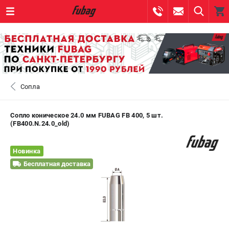
0 
₽
САНКТ-ПЕТЕРБУРГ
Сопла
+7 (812) 317-60-57
- ЗАКАЗ ИЗДЕЛИЙ
+7 (8112) 59-10-67
- ЗАКАЗ ЗАПЧАСТЕЙ
Сопло коническое 24.0 мм FUBAG FB 400, 5 шт.
(FB400.N.24.0_old)
ЗАКАЗАТЬ ЗАПЧАСТЬ
Новинка
ВХОД ИЛИ РЕГИСТРАЦИЯ
Бесплатная доставка
КАТАЛОГ
АКЦИИ