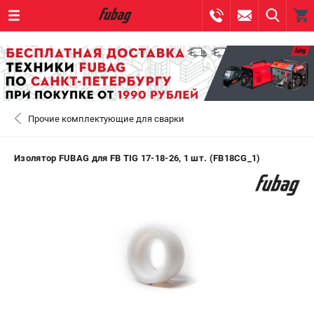
0 
₽
САНКТ-ПЕТЕРБУРГ
Прочие комплектующие для сварки
+7 (812) 317-60-57
- ЗАКАЗ ИЗДЕЛИЙ
+7 (8112) 59-10-67
- ЗАКАЗ ЗАПЧАСТЕЙ
Изолятор FUBAG для FB TIG 17-18-26, 1 шт. (FB18CG_1)
ЗАКАЗАТЬ ЗАПЧАСТЬ
ВХОД ИЛИ РЕГИСТРАЦИЯ
КАТАЛОГ
АКЦИИ