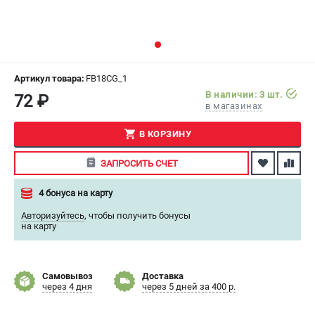
СРАВНЕНИЕ
(
0
)
ИЗБРАННОЕ
(
0
)
Артикул товара:
FB18CG_1
МАГАЗИНЫ
В наличии: 3 шт.
72 ₽
в магазинах
СЕРВИС
В КОРЗИНУ
ПОДДЕРЖКА
ЗАПРОСИТЬ СЧЕТ
Сервисный центр
4 бонуса на карту
Как нас найти
Авторизуйтесь
,
чтобы получить бонусы
на карту
ИНФОРМАЦИЯ
Юридическая информация
О бренде
Самовывоз
Доставка
через 4 дня
через 5 дней за 400 р.
Пользовательское соглашение
Способы оплаты